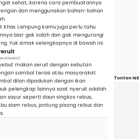
 sangat sehat, karena cara pembuatannya
gorengan dan menggunakan bahan-bahan
ah.
it khas Lampung kamu juga perlu tahu
nnya biar gak salah dan gak mengurangi
ung. Yuk simak selengkapnya di bawah ini.
eruit
ruit.buklin)
ebut makan seruit dengan sebutan
k dengan sambal terasi atau masyarakat
Tonton leb
al dilan dipadukan dengan ikan
k pelengkap lainnya saat nyeruit adalah
an sayur seperti daun singkos rebus,
abu siam rebus, jantung pisang rebus dan
s.