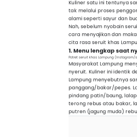
Kuliner satu ini tentunya
tak melalui proses peng
alami seperti sayur dan bu
Nah, sebelum nyobain seru
cara menyajikan dan maka
cita rasa seruit khas Lamp
1. Menu lengkap saat ny
Potret seruit khas Lampung (Instagram/se
Masyarakat Lampung meny
nyeruit. Kuliner ini identi
Lampung menyebutnya samb
panggang/bakar/pepes. Lau
pindang patin/baung, lalap
terong rebus atau bakar, l
putren (jagung muda) rebu