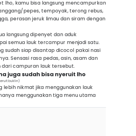
 lho, kamu bisa langsung mencampurkan
panggang/pepes, tempoyak, terong rebus,
gga, perasan jeruk limau dan siram dengan
ua langsung dipenyet dan aduk
i semua lauk tercampur menjadi satu.
 sudah siap disantap dicocol pakai nasi
nya. Sensasi rasa pedas, asin, asam dan
 dari campuran lauk tersebut.
a juga sudah bisa nyeruit lho
ruit.buklin)
 lebih nikmat jika menggunakan lauk
ho hanya menggunakan tiga menu utama