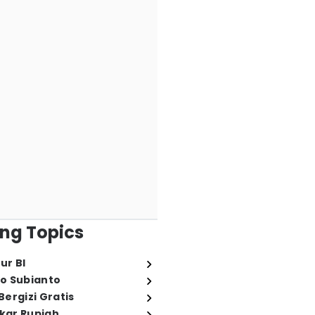
ng Topics
ur BI
o Subianto
ergizi Gratis
ukar Rupiah