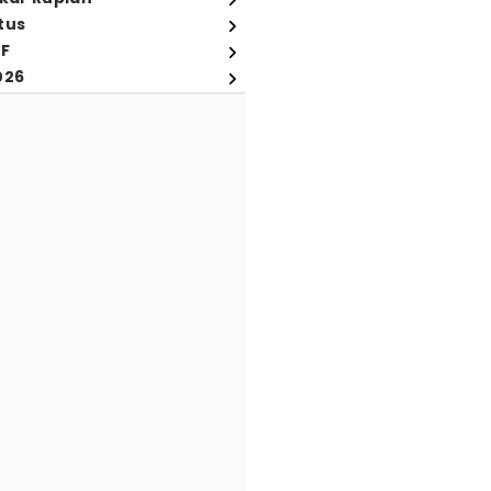
tus
FF
026