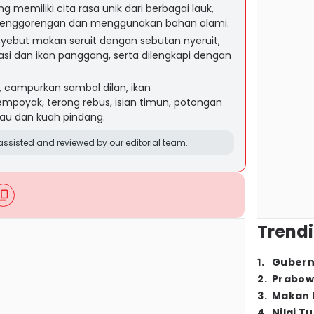
 memiliki cita rasa unik dari berbagai lauk,
 penggorengan dan menggunakan bahan alami.
ebut makan seruit dengan sebutan nyeruit,
asi dan ikan panggang, serta dilengkapi dengan
campurkan sambal dilan, ikan
mpoyak, terong rebus, isian timun, potongan
mau dan kuah pindang.
ssisted and reviewed by our editorial team.
Trendi
1
.
Gubern
2
.
Prabow
3
.
Makan B
4
.
Nilai T