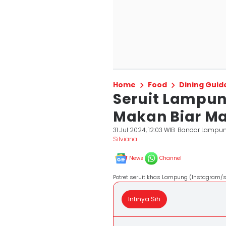
Home
Food
Dining Guid
Seruit Lampun
Makan Biar M
31 Jul 2024, 12:03 WIB
Bandar Lampu
Silviana
News
Channel
Potret seruit khas Lampung (Instagram/se
Intinya Sih