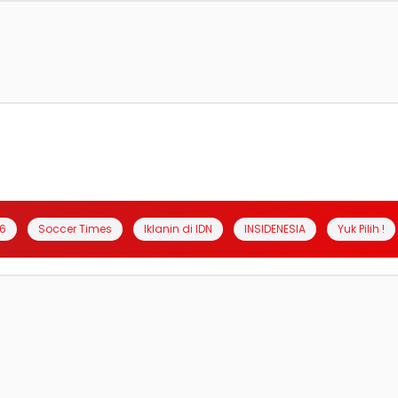
6
Soccer Times
Iklanin di IDN
INSIDENESIA
Yuk Pilih !