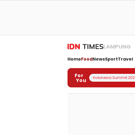
LAMPUNG
Home
Food
News
Sport
Travel
For
Indonesia Summit 202
You