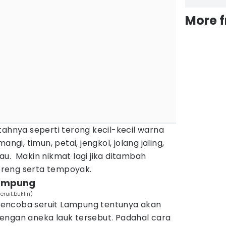
More 
tahnya seperti terong kecil-kecil warna
angi, timun, petai, jengkol, jolang jaling,
u. Makin nikmat lagi jika ditambah
reng serta tempoyak.
Lampung
ruit.buklin)
encoba seruit Lampung tentunya akan
engan aneka lauk tersebut. Padahal cara