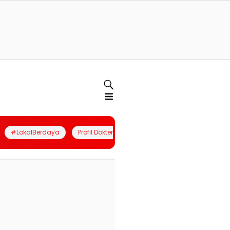
#LokalBerdaya
Profil Dokter
Quiz
Join Community