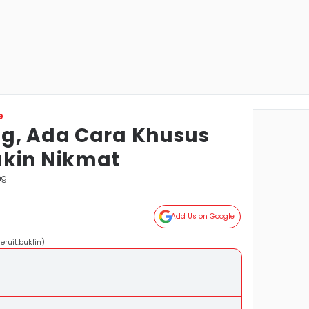
e
g, Ada Cara Khusus
akin Nikmat
ng
Add Us on Google
ruit.buklin)