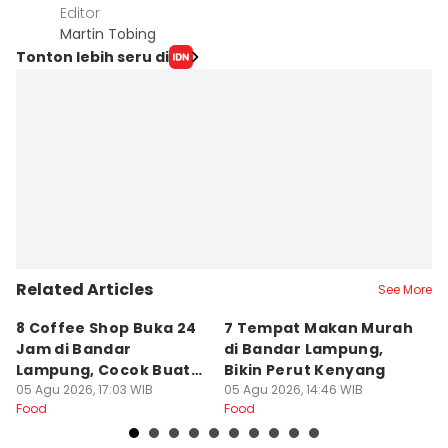
Editor
Martin Tobing
Tonton lebih seru di
Related Articles
See More
8 Coffee Shop Buka 24
7 Tempat Makan Murah
Ni
Jam di Bandar
di Bandar Lampung,
L
Lampung, Cocok Buat
Bikin Perut Kenyang
J
Begadang
05 Agu 2026, 17:03 WIB
05 Agu 2026, 14:46 WIB
L
29
Food
Food
Fo