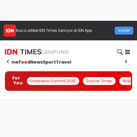
Baca artikel
IDN Times
lainnya di IDN App
Install
LAMPUNG
Home
Food
News
Sport
Travel
For
Indonesia Summit 2026
Soccer Times
Iklanin 
You