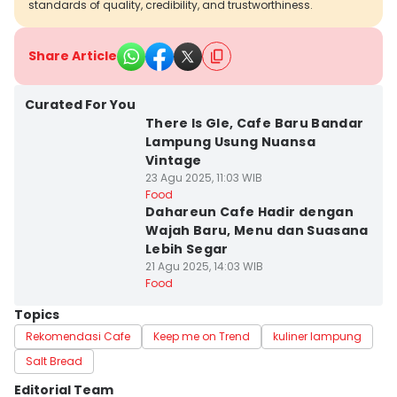
standards of quality, credibility, and trustworthiness.
Share Article
Curated For You
There Is Gle, Cafe Baru Bandar
Lampung Usung Nuansa
Vintage
23 Agu 2025, 11:03 WIB
Food
Dahareun Cafe Hadir dengan
Wajah Baru, Menu dan Suasana
Lebih Segar
21 Agu 2025, 14:03 WIB
Food
Topics
Rekomendasi Cafe
Keep me on Trend
kuliner lampung
Salt Bread
Editorial Team