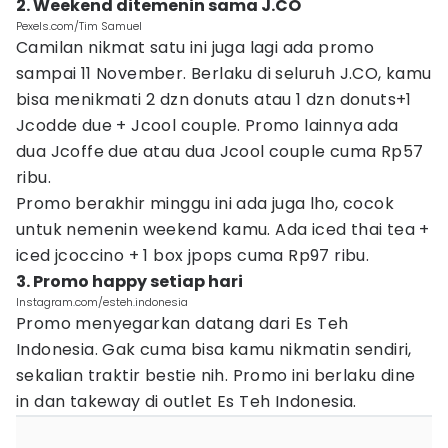
2. Weekend ditemenin sama J.CO
Pexels.com/Tim Samuel
Camilan nikmat satu ini juga lagi ada promo
sampai 11 November. Berlaku di seluruh J.CO, kamu
bisa menikmati 2 dzn donuts atau 1 dzn donuts+1
Jcodde due + Jcool couple. Promo lainnya ada
dua Jcoffe due atau dua Jcool couple cuma Rp57
ribu.
Promo berakhir minggu ini ada juga lho, cocok
untuk nemenin weekend kamu. Ada iced thai tea +
iced jcoccino + 1 box jpops cuma Rp97 ribu.
3. Promo happy setiap hari
Instagram.com/esteh.indonesia
Promo menyegarkan datang dari Es Teh
Indonesia. Gak cuma bisa kamu nikmatin sendiri,
sekalian traktir bestie nih. Promo ini berlaku dine
in dan takeway di outlet Es Teh Indonesia.