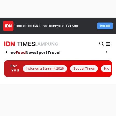
Baca artikel
IDN Times
lainnya di IDN App
Install
LAMPUNG
Home
Food
News
Sport
Travel
For
Indonesia Summit 2026
Soccer Times
Iklanin 
You