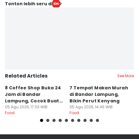
Editor
Tonton lebih seru di
Silviana
Editor
Martin Tobing
Related Articles
See More
8 Coffee Shop Buka 24
7 Tempat Makan Murah
Ni
Jam di Bandar
di Bandar Lampung,
L
Lampung, Cocok Buat
Bikin Perut Kenyang
J
Begadang
05 Agu 2026, 17:03 WIB
05 Agu 2026, 14:46 WIB
L
29
Food
Food
Fo