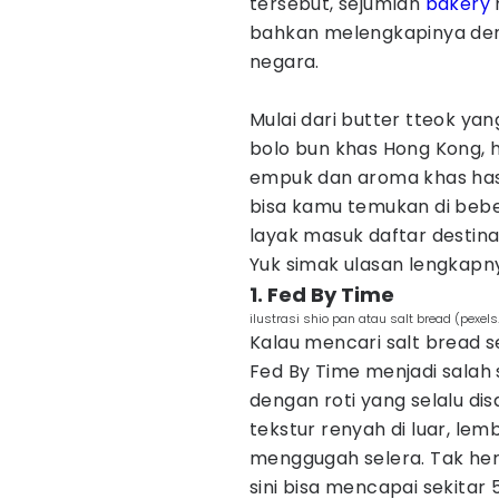
tersebut, sejumlah
bakery
bahkan melengkapinya deng
negara.
Mulai dari butter tteok yan
bolo bun khas Hong Kong, 
empuk dan aroma khas has
bisa kamu temukan di beb
layak masuk daftar destina
Yuk simak ulasan lengkapny
1. Fed By Time
ilustrasi shio pan atau salt bread (pexe
Kalau mencari salt bread 
Fed By Time menjadi salah s
dengan roti yang selalu di
tekstur renyah di luar, le
menggugah selera. Tak hera
sini bisa mencapai sekitar 