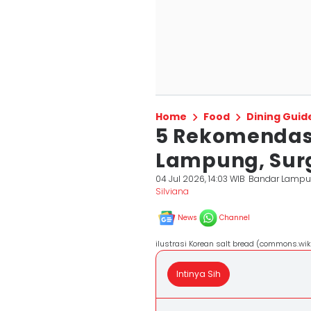
Home
Food
Dining Guid
5 Rekomendasi
Lampung, Surg
04 Jul 2026, 14:03 WIB
Bandar Lamp
Silviana
News
Channel
ilustrasi Korean salt bread (commons.wi
Intinya Sih