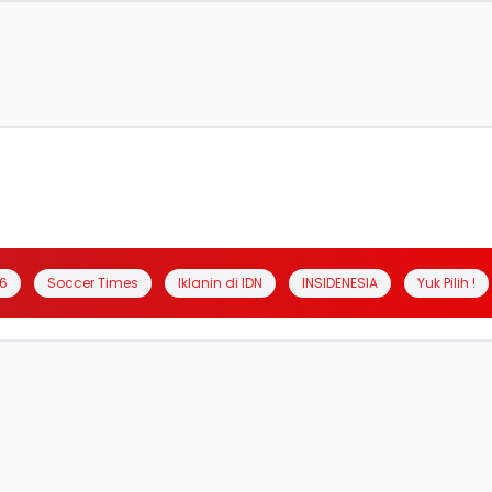
6
Soccer Times
Iklanin di IDN
INSIDENESIA
Yuk Pilih !