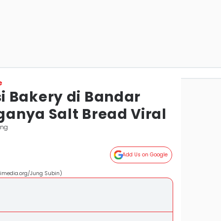
e
 Bakery di Bandar
anya Salt Bread Viral
ung
Add Us on Google
kimedia.org/Jung Subin)