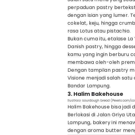
perpaduan pastry bertekst
dengan isian yang lumer. Te
cokelat, keju, hingga crum
rasa Lotus atau pistachio.
Bukan cuma itu, etalase La
Danish pastry, hingga des
kamu yang ingin berburu ca
membawa oleh-oleh prem
Dengan tampilan pastry me
Visione menjadi salah satu 
Bandar Lampung.
3. Halim Bakehouse
Ilustrasi sourdough bread (Pexels.com/co
Halim Bakehouse bisa jadi d
Berlokasi di Jalan Griya U
Lampung, bakery ini menaw
dengan aroma butter men