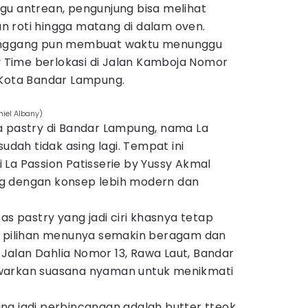
gu antrean, pengunjung bisa melihat
 roti hingga matang di dalam oven.
panggang pun membuat waktu menunggu
By Time berlokasi di Jalan Kamboja Nomor
 Kota Bandar Lampung.
niel Albany)
a pastry di Bandar Lampung, nama La
sudah tidak asing lagi. Tempat ini
La Passion Patisserie by Yussy Akmal
g dengan konsep lebih modern dan
as pastry yang jadi ciri khasnya tetap
i pilihan menunya semakin beragam dan
i Jalan Dahlia Nomor 13, Rawa Laut, Bandar
warkan suasana nyaman untuk menikmati
ng jadi perbincangan adalah butter tteok,