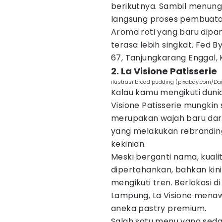
berikutnya. Sambil menung
langsung proses pembuatan
Aroma roti yang baru di
terasa lebih singkat. Fed 
67, Tanjungkarang Enggal,
2. La Visione Patisserie
ilustrasi bread pudding (pixabay.com/Da
Kalau kamu mengikuti duni
Visione Patisserie mungkin 
merupakan wajah baru dari 
yang melakukan rebrandin
kekinian.
Meski berganti nama, kualit
dipertahankan, bahkan kin
mengikuti tren. Berlokasi d
Lampung, La Visione mena
aneka pastry premium.
Salah satu menu yang seda