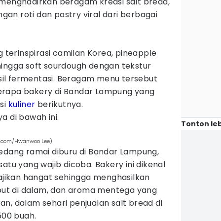
menghadirkan beragam kreasi salt bread,
an roti dan pastry viral dari berbagai
g terinspirasi camilan Korea, pineapple
hingga soft sourdough dengan tekstur
il fermentasi. Beragam menu tersebut
erapa bakery di Bandar Lampung yang
si
kuliner
berikutnya.
a di bawah ini.
Tonton leb
ls.com/Hwanwoo Lee)
sedang ramai diburu di Bandar Lampung,
atu yang wajib dicoba. Bakery ini dikenal
sajikan hangat sehingga menghasilkan
mbut di dalam, dan aroma mentega yang
n, dalam sehari penjualan salt bread di
500 buah.