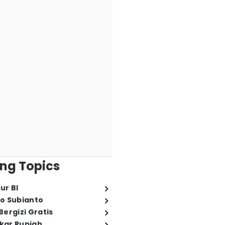
ng Topics
ur BI
o Subianto
ergizi Gratis
ukar Rupiah