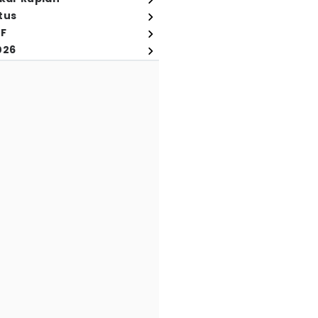
tus
FF
026