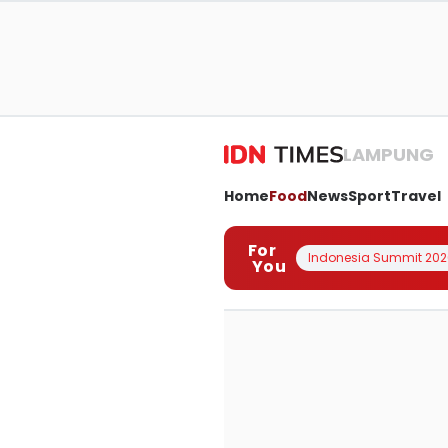
LAMPUNG
Home
Food
News
Sport
Travel
For
Indonesia Summit 202
You