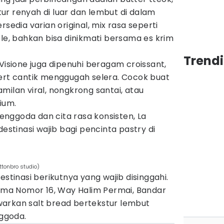
ur renyah di luar dan lembut di dalam
rsedia varian original, mix rasa seperti
ble, bahkan bisa dinikmati bersama es krim
Trend
 Visione juga dipenuhi beragam croissant,
sert cantik menggugah selera. Cocok buat
milan viral, nongkrong santai, atau
ium.
nggoda dan cita rasa konsisten, La
destinasi wajib bagi pencinta pastry di
ttonbro studio)
estinasi berikutnya yang wajib disinggahi.
tama Nomor 16, Way Halim Permai, Bandar
arkan salt bread bertekstur lembut
ggoda.