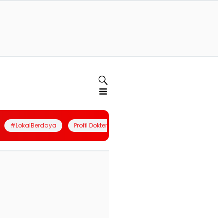
#LokalBerdaya
Profil Dokter
Quiz
Join Community