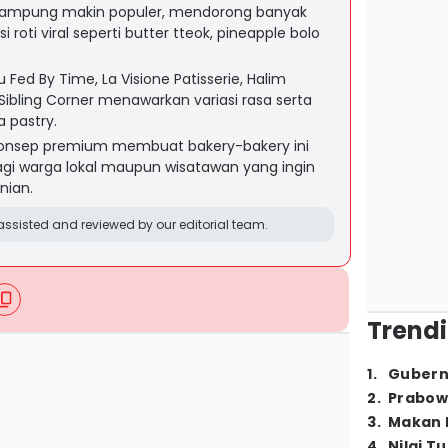
r Lampung makin populer, mendorong banyak
roti viral seperti butter tteok, pineapple bolo
 Fed By Time, La Visione Patisserie, Halim
Sibling Corner menawarkan variasi rasa serta
 pastry.
konsep premium membuat bakery-bakery ini
s bagi warga lokal maupun wisatawan yang ingin
nian.
ssisted and reviewed by our editorial team.
Trendi
1
.
Gubern
2
.
Prabow
3
.
Makan B
4
.
Nilai T