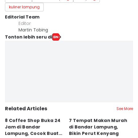
kuliner lampung
Editorial Team
Editor
Martin Tobing
Tonton lebih seru di
Related Articles
See More
8 Coffee Shop Buka 24
7 Tempat Makan Murah
Ni
Jam di Bandar
di Bandar Lampung,
L
Lampung, Cocok Buat
Bikin Perut Kenyang
J