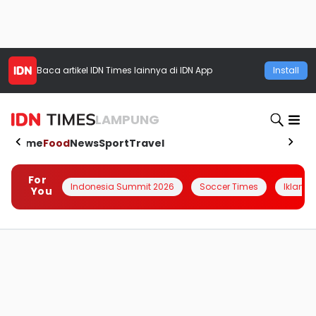
Baca artikel
IDN Times
lainnya di IDN App
Install
LAMPUNG
Home
Food
News
Sport
Travel
For
Indonesia Summit 2026
Soccer Times
Iklanin 
You