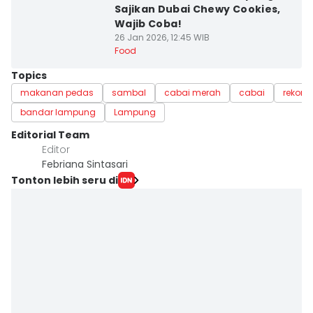
Sajikan Dubai Chewy Cookies,
Wajib Coba!
26 Jan 2026, 12:45 WIB
Food
Topics
makanan pedas
sambal
cabai merah
cabai
rekom
bandar lampung
Lampung
Editorial Team
Editor
Febriana Sintasari
Tonton lebih seru di