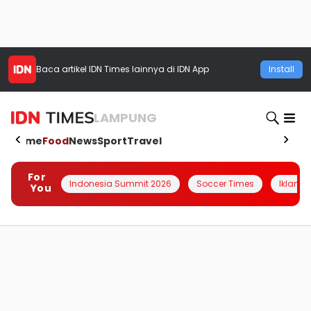
Baca artikel
IDN Times
lainnya di IDN App
Install
LAMPUNG
Home
Food
News
Sport
Travel
For
Indonesia Summit 2026
Soccer Times
Iklanin 
You