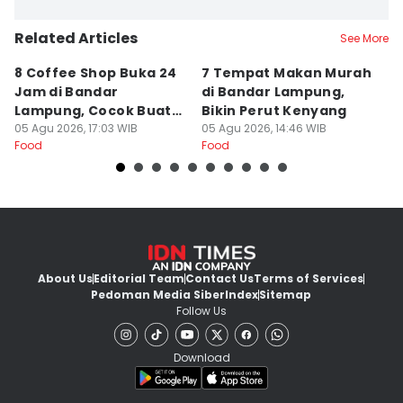
Related Articles
See More
8 Coffee Shop Buka 24
7 Tempat Makan Murah
Ni
Jam di Bandar
di Bandar Lampung,
L
Lampung, Cocok Buat
Bikin Perut Kenyang
J
Begadang
05 Agu 2026, 17:03 WIB
05 Agu 2026, 14:46 WIB
L
29
Food
Food
Fo
About Us
Editorial Team
Contact Us
Terms of Services
Pedoman Media Siber
Index
Sitemap
Follow Us
Download