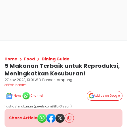
Home
Food
Dining Guide
5 Makanan Terbaik untuk Reproduksi,
Meningkatkan Kesuburan!
27 Nov 2023, 10:01 WIB
Bandar Lampung
afifah hanim
News
Channel
Add Us on Google
ilustrasi makanan (pexels.com/Ella Olsson)
Share Article