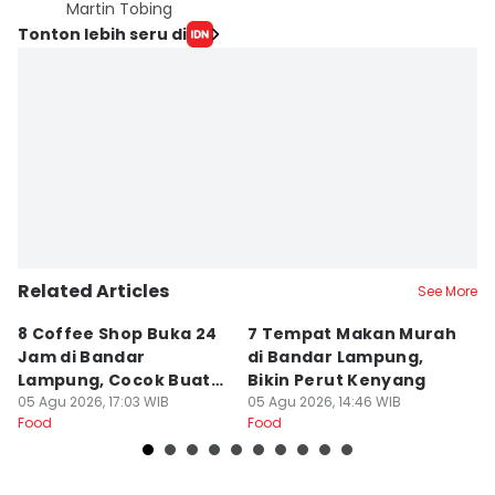
Martin Tobing
Tonton lebih seru di
Related Articles
See More
8 Coffee Shop Buka 24
7 Tempat Makan Murah
Ni
Jam di Bandar
di Bandar Lampung,
L
Lampung, Cocok Buat
Bikin Perut Kenyang
J
Begadang
05 Agu 2026, 17:03 WIB
05 Agu 2026, 14:46 WIB
L
29
Food
Food
Fo