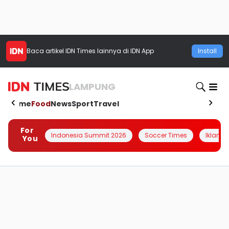
Baca artikel
IDN Times
lainnya di IDN App
Install
LAMPUNG
Home
Food
News
Sport
Travel
For
Indonesia Summit 2026
Soccer Times
Iklanin 
You