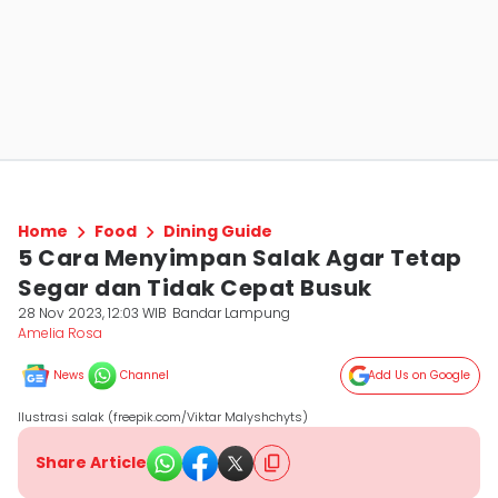
Home
Food
Dining Guide
5 Cara Menyimpan Salak Agar Tetap
Segar dan Tidak Cepat Busuk
28 Nov 2023, 12:03 WIB
Bandar Lampung
Amelia Rosa
News
Channel
Add Us on Google
Ilustrasi salak (freepik.com/Viktar Malyshchyts)
Share Article