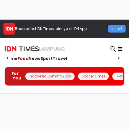
Baca artikel
IDN Times
lainnya di IDN App
Install
LAMPUNG
Home
Food
News
Sport
Travel
For
Indonesia Summit 2026
Soccer Times
Iklanin 
You