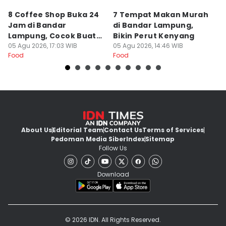
8 Coffee Shop Buka 24
7 Tempat Makan Murah
Ni
Jam di Bandar
di Bandar Lampung,
L
Lampung, Cocok Buat
Bikin Perut Kenyang
J
Begadang
05 Agu 2026, 17:03 WIB
05 Agu 2026, 14:46 WIB
L
29
Food
Food
Fo
About Us
Editorial Team
Contact Us
Terms of Services
Pedoman Media Siber
Index
Sitemap
Follow Us
Download
© 2026 IDN. All Rights Reserved.