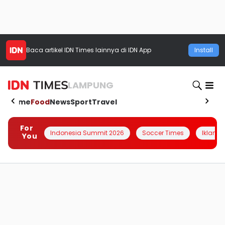
Baca artikel
IDN Times
lainnya di IDN App
Install
LAMPUNG
Home
Food
News
Sport
Travel
For
Indonesia Summit 2026
Soccer Times
Iklanin 
You