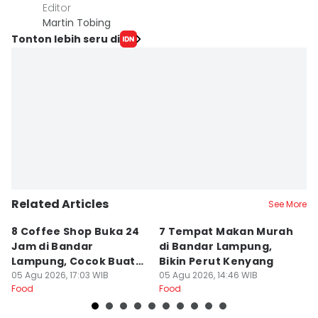
Editor
Martin Tobing
Tonton lebih seru di
Related Articles
See More
8 Coffee Shop Buka 24
7 Tempat Makan Murah
Ni
Jam di Bandar
di Bandar Lampung,
L
Lampung, Cocok Buat
Bikin Perut Kenyang
J
Begadang
05 Agu 2026, 17:03 WIB
05 Agu 2026, 14:46 WIB
L
29
Food
Food
Fo