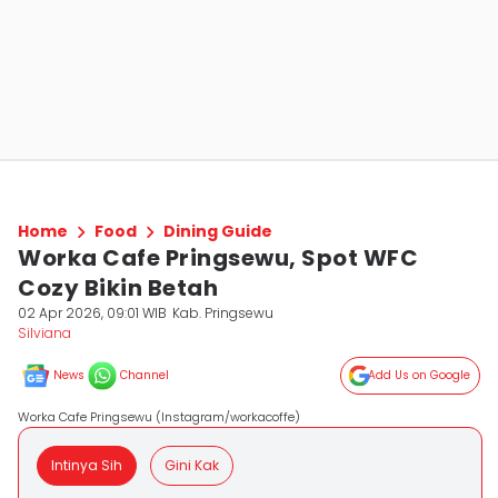
Home
Food
Dining Guide
Worka Cafe Pringsewu, Spot WFC
Cozy Bikin Betah
02 Apr 2026, 09:01 WIB
Kab. Pringsewu
Silviana
News
Channel
Add Us on Google
Worka Cafe Pringsewu (Instagram/workacoffe)
Intinya Sih
Gini Kak