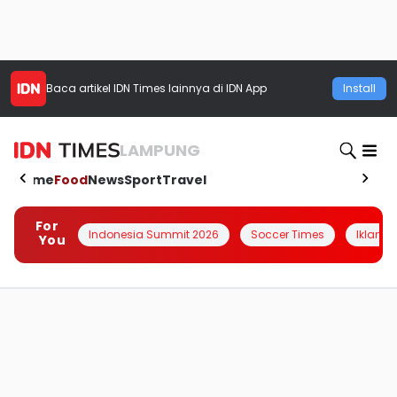
Baca artikel
IDN Times
lainnya di IDN App
Install
LAMPUNG
Home
Food
News
Sport
Travel
For
Indonesia Summit 2026
Soccer Times
Iklanin 
You