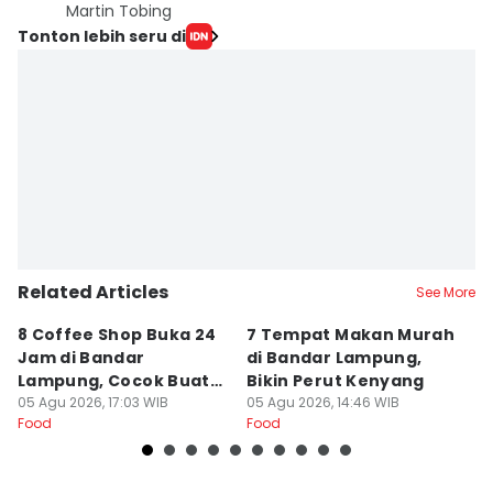
Martin Tobing
Tonton lebih seru di
Related Articles
See More
8 Coffee Shop Buka 24
7 Tempat Makan Murah
Ni
Jam di Bandar
di Bandar Lampung,
L
Lampung, Cocok Buat
Bikin Perut Kenyang
J
Begadang
05 Agu 2026, 17:03 WIB
05 Agu 2026, 14:46 WIB
L
29
Food
Food
Fo