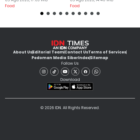
Begadang
L
Food
Food
Fo
About Us
Editorial Team
Contact Us
Terms of Services
Pedoman Media Siber
Index
Sitemap
Follow Us
Download
© 2026 IDN. All Rights Reserved.