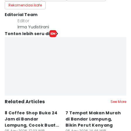
Rekomendasi kafe
Editorial Team
Editor
Irma Yudistirani
Tonton lebih seru di
Related Articles
See More
8 Coffee Shop Buka 24
7 Tempat Makan Murah
Ni
Jam di Bandar
di Bandar Lampung,
L
Lampung, Cocok Buat
Bikin Perut Kenyang
J
05 Agu 2026, 17:03 WIB
05 Agu 2026, 14:46 WIB
29