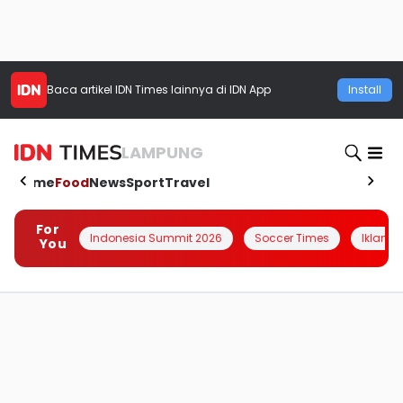
Baca artikel
IDN Times
lainnya di IDN App
Install
LAMPUNG
Home
Food
News
Sport
Travel
For
Indonesia Summit 2026
Soccer Times
Iklanin 
You