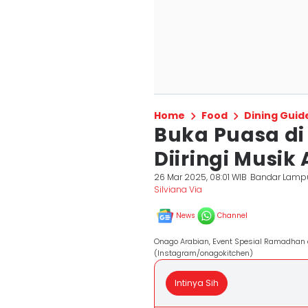
Home
Food
Dining Guid
Buka Puasa di
Diiringi Musik
26 Mar 2025, 08:01 WIB
Bandar Lamp
Silviana Via
News
Channel
Onago Arabian, Event Spesial Ramadhan 
(Instagram/onagokitchen)
Intinya Sih