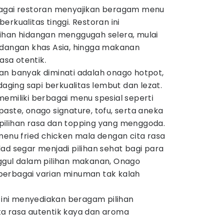
bagai restoran menyajikan beragam menu
rkualitas tinggi. Restoran ini
ihan hidangan menggugah selera, mulai
idangan khas Asia, hingga makanan
asa otentik.
an banyak diminati adalah onago hotpot,
daging sapi berkualitas lembut dan lezat.
a memiliki berbagai menu spesial seperti
aste, onago signature, tofu, serta aneka
ilihan rasa dan topping yang menggoda.
menu fried chicken mala dengan cita rasa
ad segar menjadi pilihan sehat bagi para
ggul dalam pilihan makanan, Onago
berbagai varian minuman tak kalah
n ini menyediakan beragam pilihan
a rasa autentik kaya dan aroma