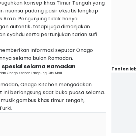
nyuguhkan konsep khas Timur Tengah yang
an nuansa padang pasir eksotis lengkap
 Arab. Pengunjung tidak hanya
an autentik, tetapi juga dimanjakan
n syahdu serta pertunjukan tarian sufi
n memberikan informasi seputar Onago
annya selama bulan Ramadan.
nt spesial selama Ramadan
Tonton leb
dari Onago Kitchen Lampung City Mall
Ramadan, Onago Kitchen mengadakan
t ini berlangsung saat buka puasa selama.
 musik gambus khas timur tengah,
Turki.