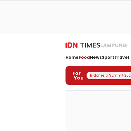
LAMPUNG
Home
Food
News
Sport
Travel
For
Indonesia Summit 202
You