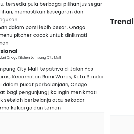
u, tersedia pula berbagai pilihan jus segar
ilihan, memastikan kesegaran dan
egukan.
Trend
man dalam porsi lebih besar, Onago
enu pitcher cocok untuk dinikmati
man.
sional
dari Onago Kitchen Lampung City Mall
ampung City Mall, tepatnya di Jalan Yos
aras, Kecamatan Bumi Waras, Kota Bandar
di dalam pusat perbelanjaan, Onago
at bagi pengunjung jika ingin menikmati
 setelah berbelanja atau sekadar
ama keluarga dan teman.