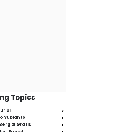
ng Topics
ur BI
o Subianto
ergizi Gratis
ukar Rupiah