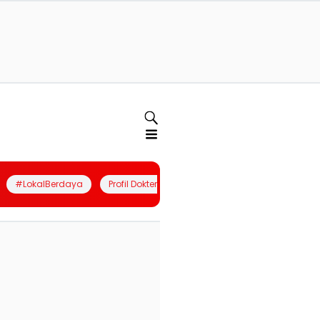
#LokalBerdaya
Profil Dokter
Quiz
Join Community