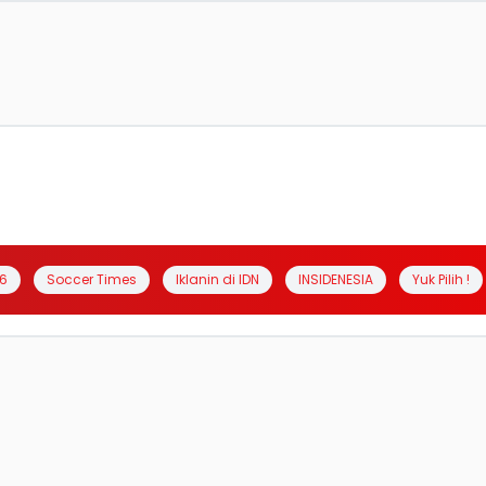
6
Soccer Times
Iklanin di IDN
INSIDENESIA
Yuk Pilih !