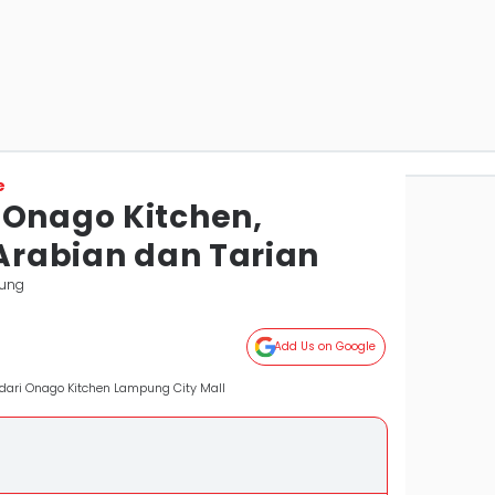
e
 Onago Kitchen,
 Arabian dan Tarian
ung
Add Us on Google
dari Onago Kitchen Lampung City Mall