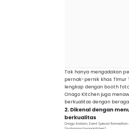
Tak hanya mengadakan per
pernak-pernik khas Timur
lengkap dengan booth foto 
Onago Kitchen juga mena
berkualitas dengan berag
2. Dikenal dengan me
berkualitas
Onago Arabian, Event Spesial Ramadhan 
(Instagram/onagokitchen)