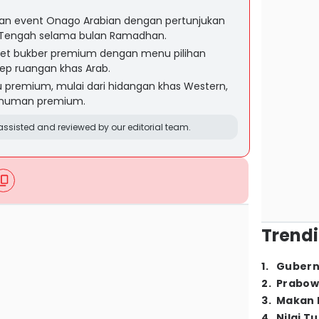
n event Onago Arabian dengan pertunjukan
r Tengah selama bulan Ramadhan.
t bukber premium dengan menu pilihan
sep ruangan khas Arab.
 premium, mulai dari hidangan khas Western,
 minuman premium.
ssisted and reviewed by our editorial team.
Trendi
1
.
Gubern
2
.
Prabow
3
.
Makan B
4
.
Nilai T