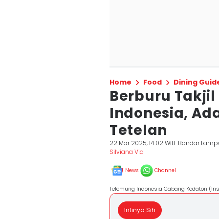
Home
Food
Dining Guid
Berburu Takji
Indonesia, Ad
Tetelan
22 Mar 2025, 14:02 WIB
Bandar Lamp
Silviana Via
News
Channel
Telemung Indonesia Cabang Kedaton (In
Intinya Sih