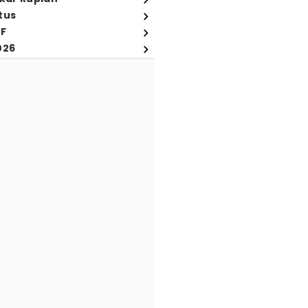
tus
FF
026