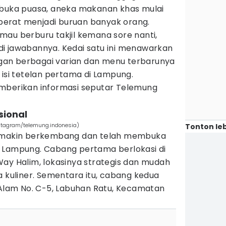
rbuka puasa, aneka makanan khas mulai
berat menjadi buruan banyak orang.
mau berburu takjil kemana sore nanti,
i jawabannya. Kedai satu ini menawarkan
an berbagai varian dan menu terbarunya
 isi tetelan pertama di Lampung.
mberikan informasi seputar Telemung
sional
stagram/telemung.indonesia)
Tonton leb
semakin berkembang dan telah membuka
 Lampung. Cabang pertama berlokasi di
Way Halim, lokasinya strategis dan mudah
a kuliner. Sementara itu, cabang kedua
 Alam No. C-5, Labuhan Ratu, Kecamatan