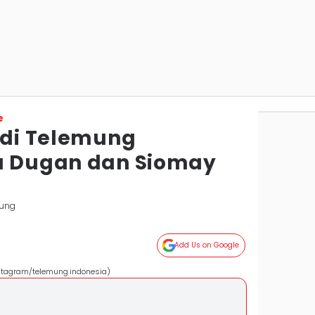
e
l di Telemung
a Dugan dan Siomay
ung
Add Us on Google
stagram/telemung.indonesia)