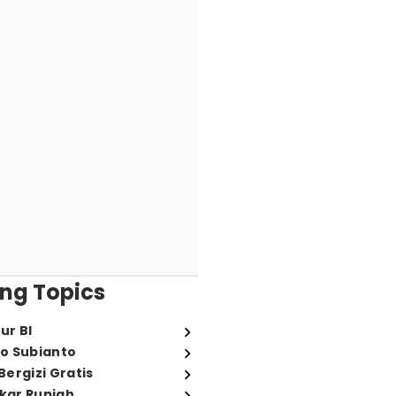
ng Topics
ur BI
o Subianto
ergizi Gratis
ukar Rupiah