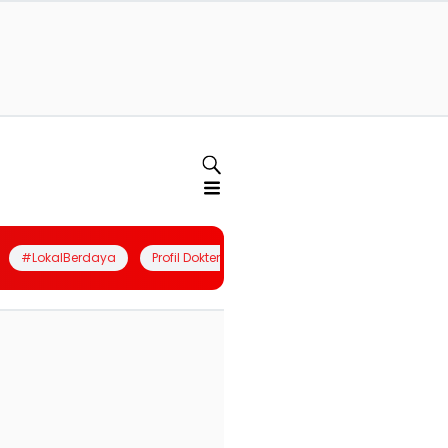
#LokalBerdaya
Profil Dokter
Quiz
Join Community