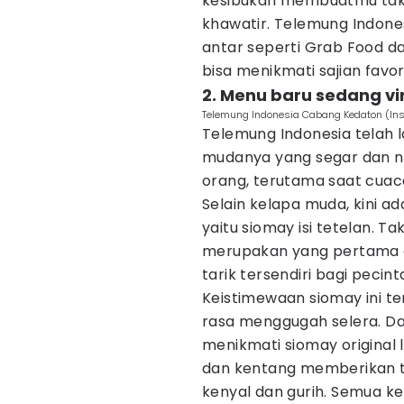
kesibukan membuatmu tak 
khawatir. Telemung Indones
antar seperti Grab Food d
bisa menikmati sajian favo
2. Menu baru sedang vi
Telemung Indonesia Cabang Kedaton (In
Telemung Indonesia telah
mudanya yang segar dan nik
orang, terutama saat cuac
Selain kelapa muda, kini a
yaitu siomay isi tetelan. Ta
merupakan yang pertama d
tarik tersendiri bagi pecinta
Keistimewaan siomay ini te
rasa menggugah selera. Da
menikmati siomay original l
dan kentang memberikan t
kenyal dan gurih. Semua k