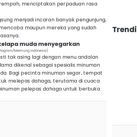
 rempah, menciptakan perpaduan rasa
ngsung menjadi incaran banyak pengunjung,
n mencoba maupun mereka yang sudah
Trend
rasanya.
n kelapa muda menyegarkan
stagram/telemung.indonesia)
i tak asing lagi dengan menu andalan
lama dikenal sebagai spesialis minuman
da. Bagi pecinta minuman segar, tempat
untuk melepas dahaga, terutama di cuaca
minuman pelepas dahaga untuk berbuka