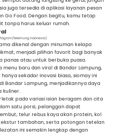
sempat datang langsung ke gerai, jangan
ia juga tersedia di aplikasi layanan pesan
an Go Food. Dengan begitu, kamu tetap
rit tanpa harus keluar rumah.
ral
stagram/telemung.indonesia)
 lama dikenal dengan minuman kelapa
mat, menjadi pilihan favorit bagi banyak
a panas atau untuk berbuka puasa.
da menu baru dan viral di Bandar Lampung,
k hanya sekadar inovasi biasa, siomay ini
i Bandar Lampung, menjadikannya daya
 kuliner.
rletak pada variasi isian beragam dan cita
lam satu porsi, pelanggan dapat
embut, telur rebus kaya akan protein, kol
ekstur tambahan, serta potongan tetelan
elezatan ini semakin lengkap dengan