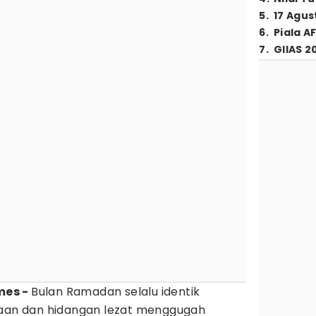
5
.
17 Agus
6
.
Piala A
7
.
GIIAS 2
mes -
Bulan Ramadan selalu identik
n dan hidangan lezat menggugah