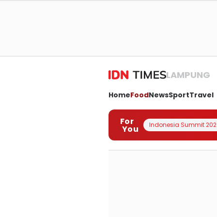
LAMPUNG
Home
Food
News
Sport
Travel
For
Indonesia Summit 202
You