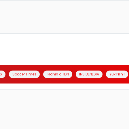
6
Soccer Times
Iklanin di IDN
INSIDENESIA
Yuk Pilih !