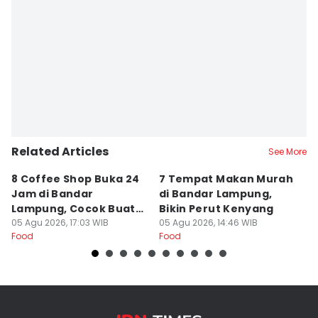
Related Articles
See More
8 Coffee Shop Buka 24
7 Tempat Makan Murah
Ni
Jam di Bandar
di Bandar Lampung,
L
Lampung, Cocok Buat
Bikin Perut Kenyang
J
Begadang
05 Agu 2026, 17:03 WIB
05 Agu 2026, 14:46 WIB
L
29
Food
Food
Fo