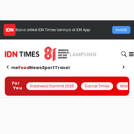
Baca artikel
IDN Times
lainnya di IDN App
Install
LAMPUNG
Home
Food
News
Sport
Travel
For
Indonesia Summit 2026
Soccer Times
Iklanin 
You