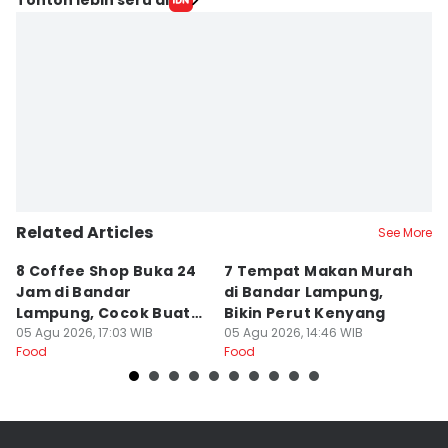
Hafidz Trijatnika
Editor
Silviana
Related Articles
See More
8 Coffee Shop Buka 24
7 Tempat Makan Murah
Ni
Jam di Bandar
di Bandar Lampung,
L
Lampung, Cocok Buat
Bikin Perut Kenyang
J
Begadang
05 Agu 2026, 17:03 WIB
05 Agu 2026, 14:46 WIB
L
29
Food
Food
Fo