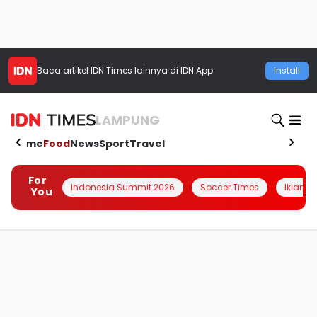
Baca artikel
IDN Times
lainnya di IDN App
Install
LAMPUNG
Home
Food
News
Sport
Travel
For
Indonesia Summit 2026
Soccer Times
Iklanin 
You