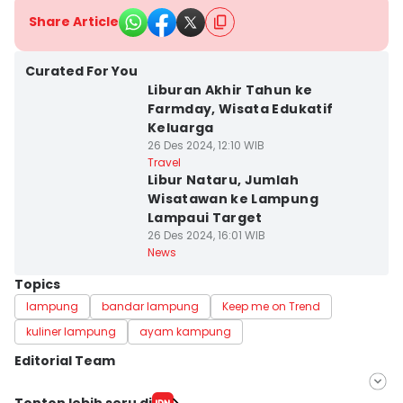
Share Article
Curated For You
Liburan Akhir Tahun ke
Farmday, Wisata Edukatif
Keluarga
26 Des 2024, 12:10 WIB
Travel
Libur Nataru, Jumlah
Wisatawan ke Lampung
Lampaui Target
26 Des 2024, 16:01 WIB
News
Topics
lampung
bandar lampung
Keep me on Trend
kuliner lampung
ayam kampung
Editorial Team
Editor
Tonton lebih seru di