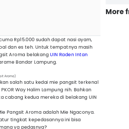
More 
 cuma Rp15.000 sudah dapat nasi ayam,
mbal dan es teh. Untuk tempatnya masih
ngsit Aroma belakang
UIN Raden Intan
karame Bandar Lampung.
sit Aroma)
an salah satu kedai mie pangsit terkenal
g PKOR Way Halim Lampung nih. Bahkan
a cabang kedua mereka di belakang UIN
 Mie Pangsit Aroma adalah Mie Ngaconya.
tur tingkat kepedasannya ini bisa
gimana ya pedasnya?