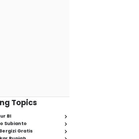
ng Topics
ur BI
o Subianto
ergizi Gratis
ukar Rupiah