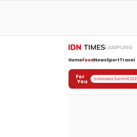
LAMPUNG
Home
Food
News
Sport
Travel
For
Indonesia Summit 202
You