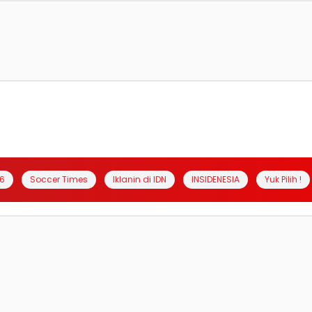
6
Soccer Times
Iklanin di IDN
INSIDENESIA
Yuk Pilih !