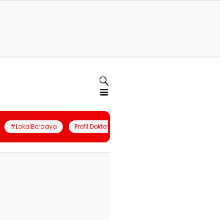
#LokalBerdaya
Profil Dokter
Quiz
Join Community