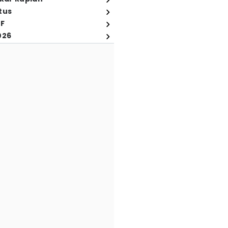
tus
FF
026