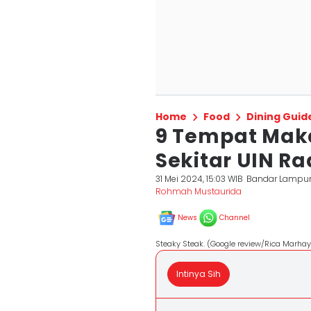
Home
Food
Dining Guid
9 Tempat Mak
Sekitar UIN R
31 Mei 2024, 15:03 WIB
Bandar Lampu
Rohmah Mustaurida
News
Channel
Steaky Steak. (Google review/Rica Marhay
Intinya Sih