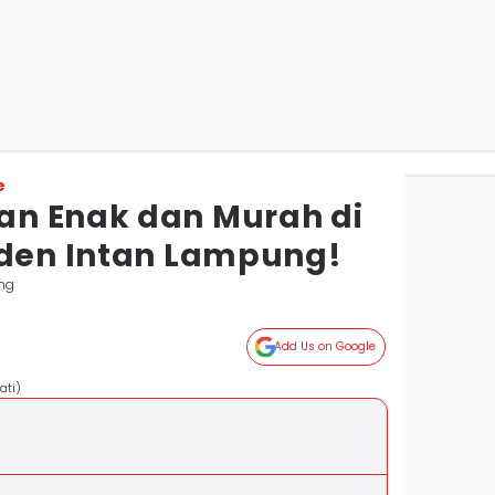
e
an Enak dan Murah di
aden Intan Lampung!
ng
Add Us on Google
ati)