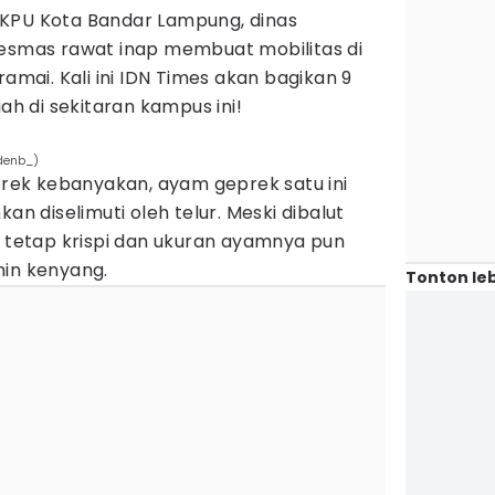
 KPU Kota Bandar Lampung, dinas
kesmas rawat inap membuat mobilitas di
ramai. Kali ini IDN Times akan bagikan 9
 di sekitaran kampus ini!
denb_)
ek kebanyakan, ayam geprek satu ini
an diselimuti oleh telur. Meski dibalut
a tetap krispi dan ukuran ayamnya pun
min kenyang.
Tonton leb