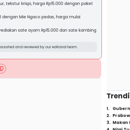
ur, tekstur krispi, harga Rp15.000 dengan paket
al dengan Mie Ngaco pedas, harga mulai
ediakan sate ayam Rp15.000 dan sate kambing
ssisted and reviewed by our editorial team.
Trendi
1
.
Gubern
2
.
Prabow
3
.
Makan B
4
.
Nilai T