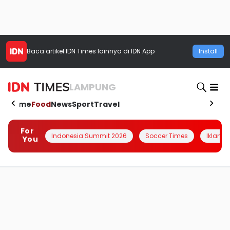
Baca artikel
IDN Times
lainnya di IDN App
Install
LAMPUNG
Home
Food
News
Sport
Travel
For
Indonesia Summit 2026
Soccer Times
Iklanin 
You