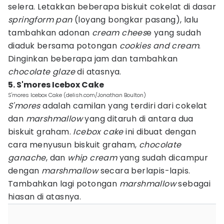
selera. Letakkan beberapa biskuit cokelat di dasar
springform pan
(loyang bongkar pasang), lalu
tambahkan adonan
cream chees
e yang sudah
diaduk bersama potongan
cookies and cream
.
Dinginkan beberapa jam dan tambahkan
chocolate glaze
di atasnya.
5. S'mores Icebox Cake
S'mores Icebox Cake (delish.com/Jonathan Boulton)
S'mores
adalah camilan yang terdiri dari cokelat
dan
marshmallow
yang ditaruh di antara dua
biskuit graham.
Icebox cake
ini dibuat dengan
cara menyusun biskuit graham,
chocolate
ganache
, dan
whip cream
yang sudah dicampur
dengan
marshmallow
secara berlapis-lapis.
Tambahkan lagi potongan
marshmallow
sebagai
hiasan di atasnya.