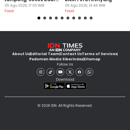
Begadang
05 Agu 2026, 17:03 WIB
05 Agu 2026, 14:46 WIB
L
29
Food
Food
Fo
About Us
Editorial Team
Contact Us
Terms of Services
Pedoman Media Siber
Index
Sitemap
Follow Us
Download
© 2026 IDN. All Rights Reserved.