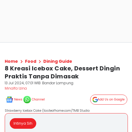
Home
Food
Dining Guide
8 Kreasi Icebox Cake, Dessert Dingin
Praktis Tanpa Dimasak
13 Jul 2024, 07:01 WIB
Bandar Lampung
Minalfa Izina
News
Channel
Add Us on Google
Strawberry Icebox Cake (tasteofhome.com/TMB Studio
Intinya Sih