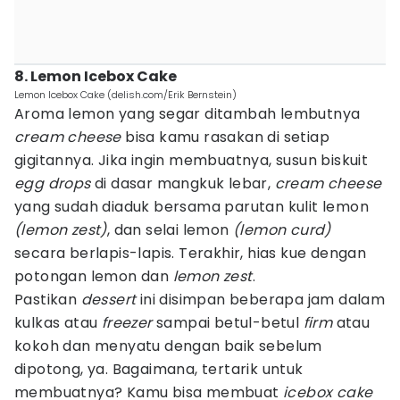
8. Lemon Icebox Cake
Lemon Icebox Cake (delish.com/Erik Bernstein)
Aroma lemon yang segar ditambah lembutnya
cream cheese
bisa kamu rasakan di setiap
gigitannya. Jika ingin membuatnya, susun biskuit
egg drops
di dasar mangkuk lebar,
cream cheese
yang sudah diaduk bersama parutan kulit lemon
(lemon zest)
, dan selai lemon
(lemon curd)
secara berlapis-lapis. Terakhir, hias kue dengan
potongan lemon dan
lemon zest
.
Pastikan
dessert
ini disimpan beberapa jam dalam
kulkas atau
freezer
sampai betul-betul
firm
atau
kokoh dan menyatu dengan baik sebelum
dipotong, ya. Bagaimana, tertarik untuk
membuatnya? Kamu bisa membuat
icebox cake