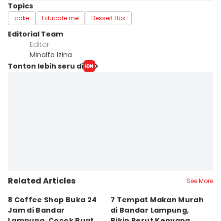
Topics
cake
Educate me
Dessert Box
Editorial Team
Editor
Minalfa Izina
Tonton lebih seru di
Related Articles
See More
8 Coffee Shop Buka 24
7 Tempat Makan Murah
Ni
Jam di Bandar
di Bandar Lampung,
L
Lampung, Cocok Buat
Bikin Perut Kenyang
J