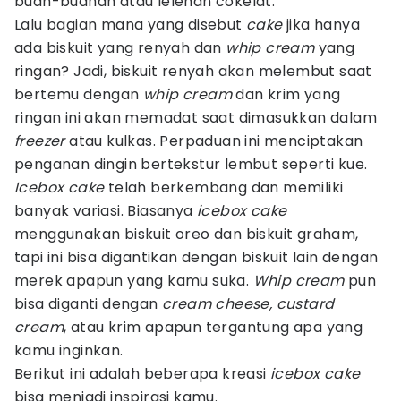
buah-buahan atau lelehan cokelat.
Lalu bagian mana yang disebut
cake
jika hanya
ada biskuit yang renyah dan
whip cream
yang
ringan? Jadi, biskuit renyah akan melembut saat
bertemu dengan
whip cream
dan krim yang
ringan ini akan memadat saat dimasukkan dalam
freezer
atau kulkas. Perpaduan ini menciptakan
penganan dingin bertekstur lembut seperti kue.
Icebox cake
telah berkembang dan memiliki
banyak variasi. Biasanya
icebox cake
menggunakan biskuit oreo dan biskuit graham,
tapi ini bisa digantikan dengan biskuit lain dengan
merek apapun yang kamu suka.
Whip cream
pun
bisa diganti dengan
cream cheese, custard
cream
, atau krim apapun tergantung apa yang
kamu inginkan.
Berikut ini adalah beberapa kreasi
icebox cake
bisa menjadi inspirasi kamu.