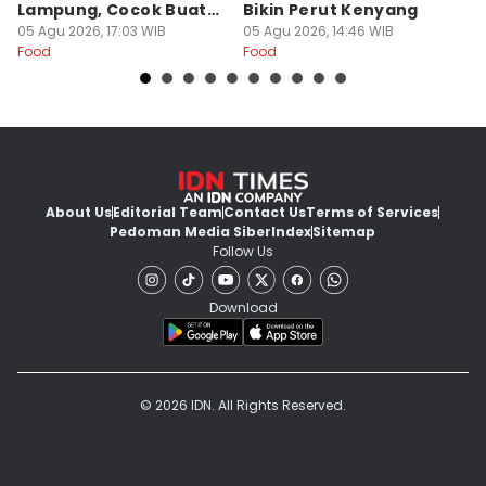
Lampung, Cocok Buat
Bikin Perut Kenyang
J
Begadang
05 Agu 2026, 17:03 WIB
05 Agu 2026, 14:46 WIB
L
29
Food
Food
Fo
About Us
Editorial Team
Contact Us
Terms of Services
Pedoman Media Siber
Index
Sitemap
Follow Us
Download
© 2026 IDN. All Rights Reserved.