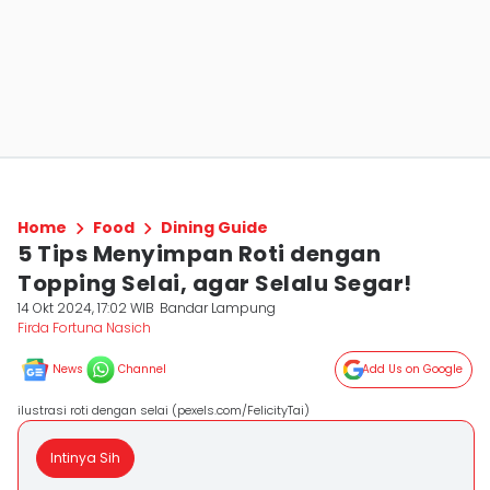
Home
Food
Dining Guide
5 Tips Menyimpan Roti dengan
Topping Selai, agar Selalu Segar!
14 Okt 2024, 17:02 WIB
Bandar Lampung
Firda Fortuna Nasich
News
Channel
Add Us on Google
ilustrasi roti dengan selai (pexels.com/FelicityTai)
Intinya Sih