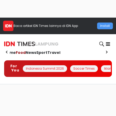
Baca artikel
IDN Times
lainnya di IDN App
Install
LAMPUNG
Home
Food
News
Sport
Travel
For
Indonesia Summit 2026
Soccer Times
Iklanin 
You