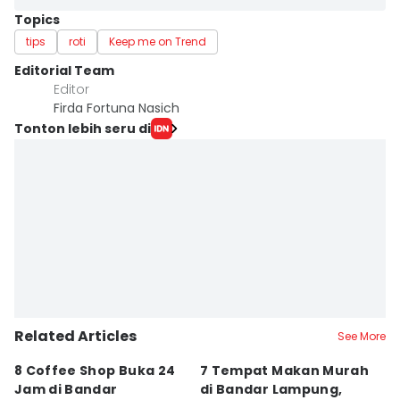
Topics
tips
roti
Keep me on Trend
Editorial Team
Editor
Firda Fortuna Nasich
Tonton lebih seru di
Related Articles
See More
8 Coffee Shop Buka 24
7 Tempat Makan Murah
Ni
Jam di Bandar
di Bandar Lampung,
L