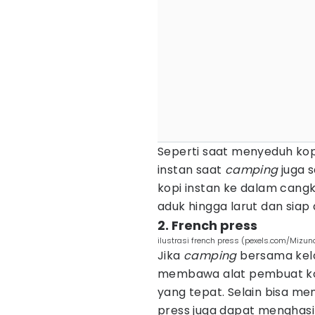
Seperti saat menyeduh kop
instan saat
camping
juga 
kopi instan ke dalam cangki
aduk hingga larut dan siap 
2. French press
ilustrasi french press (pexels.com/Mizun
Jika
camping
bersama kelo
membawa alat pembuat kopi
yang tepat. Selain bisa m
press juga dapat menghasi