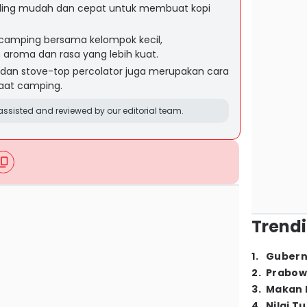
paling mudah dan cepat untuk membuat kopi
 camping bersama kelompok kecil,
aroma dan rasa yang lebih kuat.
 dan stove-top percolator juga merupakan cara
saat camping.
ssisted and reviewed by our editorial team.
Trendi
1
.
Gubern
2
.
Prabow
3
.
Makan B
4
.
Nilai T