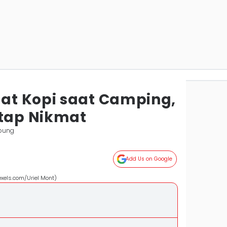
at Kopi saat Camping,
etap Nikmat
pung
Add Us on Google
xels.com/Uriel Mont)