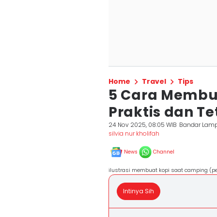
Home
Travel
Tips
5 Cara Membu
Praktis dan T
24 Nov 2025, 08:05 WIB
Bandar Lam
silvia nur kholifah
News
Channel
ilustrasi membuat kopi saat camping (pe
Intinya Sih