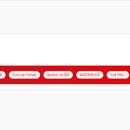
6
Soccer Times
Iklanin di IDN
INSIDENESIA
Yuk Pilih !