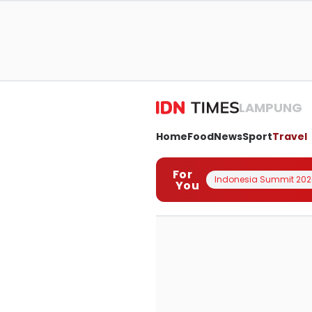
LAMPUNG
Home
Food
News
Sport
Travel
For
Indonesia Summit 202
You