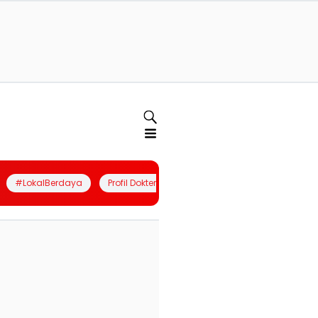
#LokalBerdaya
Profil Dokter
Quiz
Join Community