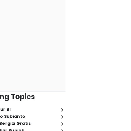
ng Topics
ur BI
o Subianto
ergizi Gratis
ukar Rupiah