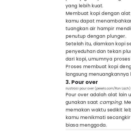
yang lebih kuat.
Membuat kopi dengan alat in
kamu dapat menambahkan b
tuangkan air hampir mendid
penutup dengan plunger.
Setelah itu, diamkan kopi s
penyeduhan dan tekan pl
dari kopi, umumnya proses 
Proses membuat kopi deng
langsung menuangkannya ke
3. Pour over
ilustrasi pour over (pexels.com/Ron Lach)
Pour over adalah alat lai
gunakan saat
camping
. M
memakan waktu sedikit lebi
kamu menikmati secangkir 
biasa menggoda.