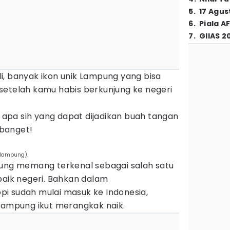
5
.
17 Agus
6
.
Piala A
7
.
GIIAS 2
i, banyak ikon unik Lampung yang bisa
setelah kamu habis berkunjung ke negeri
i apa sih yang dapat dijadikan buah tangan
banget!
elampung).
pung memang terkenal sebagai salah satu
baik negeri. Bahkan dalam
i sudah mulai masuk ke Indonesia,
 Lampung ikut merangkak naik.