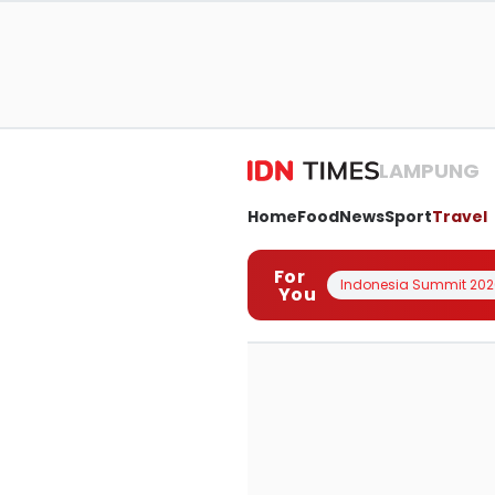
LAMPUNG
Home
Food
News
Sport
Travel
For
Indonesia Summit 202
You