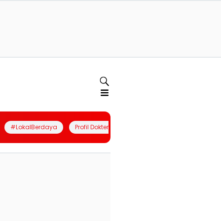
#LokalBerdaya
Profil Dokter
Quiz
Join Community