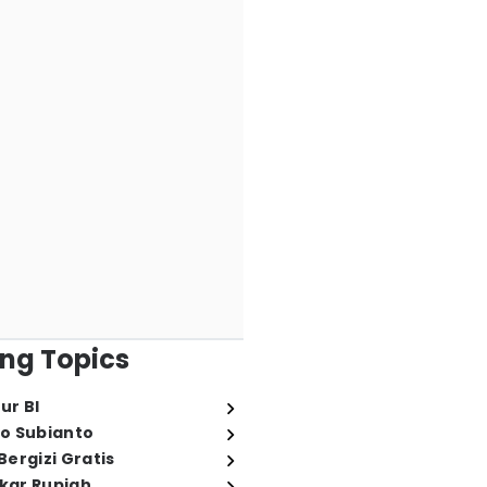
ng Topics
ur BI
o Subianto
ergizi Gratis
ukar Rupiah