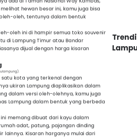
nya ada di Taman Nasional Way Kambas,
 melihat hewan besar ini, kamu juga bisa
leh-oleh, tentunya dalam bentuk
h-oleh ini di hampir semua toko souvenir
Trendi
itu di Lampung Timur atau Bandar
Lamp
biasanya dijual dengan harga kisaran
g
yulampung).
satu kota yang terkenal dengan
anya ukiran Lampung diaplikasikan dalam
ang dalam versi oleh-olehnya, kamu juga
has Lampung dalam bentuk yang berbeda
ini memang dibuat dari kayu dalam
rumah adat, patung, pajangan dinding
r lainnya. Kisaran harganya mulai dari