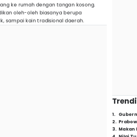
ulang ke rumah dengan tangan kosong.
adikan oleh-oleh biasanya berupa
k, sampai kain tradisional daerah.
Trendi
1
.
Gubern
2
.
Prabow
3
.
Makan B
4
.
Nilai T