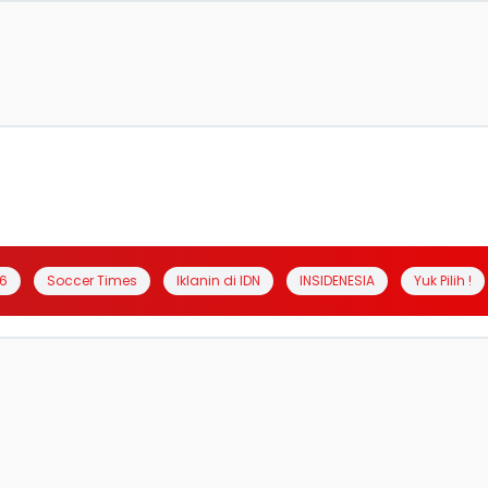
6
Soccer Times
Iklanin di IDN
INSIDENESIA
Yuk Pilih !