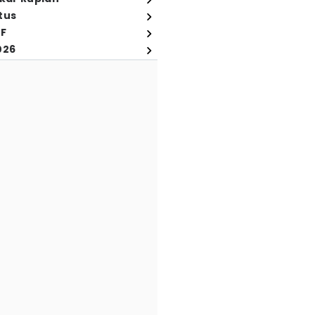
tus
FF
026