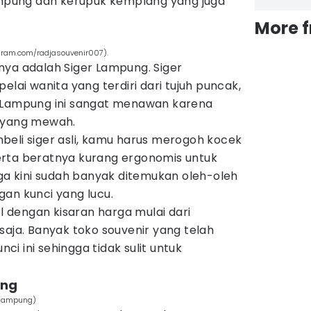
pung dan kerupuk kemplang yang juga
More 
agram.com/radjasouvenir007).
nya adalah Siger Lampung. Siger
i wanita yang terdiri dari tujuh puncak,
) Lampung ini sangat menawan karena
s yang mewah.
beli siger asli, kamu harus merogoh kocek
rta beratnya kurang ergonomis untuk
gga kini sudah banyak ditemukan oleh-oleh
an kunci yang lucu.
ol dengan kisaran harga mulai dari
saja. Banyak toko souvenir yang telah
i ini sehingga tidak sulit untuk
ung
t_lampung)