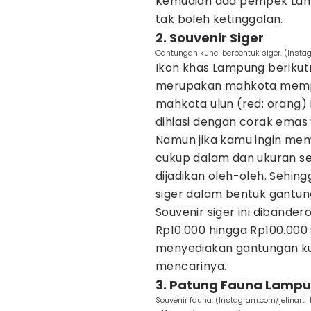
Kemudian ada pempek Lam
tak boleh ketinggalan.
2. Souvenir Siger
Gantungan kunci berbentuk siger. (Inst
Ikon khas Lampung berikut
merupakan mahkota mempela
mahkota ulun (red: orang
dihiasi dengan corak ema
Namun jika kamu ingin mem
cukup dalam dan ukuran se
dijadikan oleh-oleh. Sehin
siger dalam bentuk gantung
Souvenir siger ini dibander
Rp10.000 hingga Rp100.000 
menyediakan gantungan kunc
mencarinya.
3. Patung Fauna Lamp
Souvenir fauna. (Instagram.com/jelinar