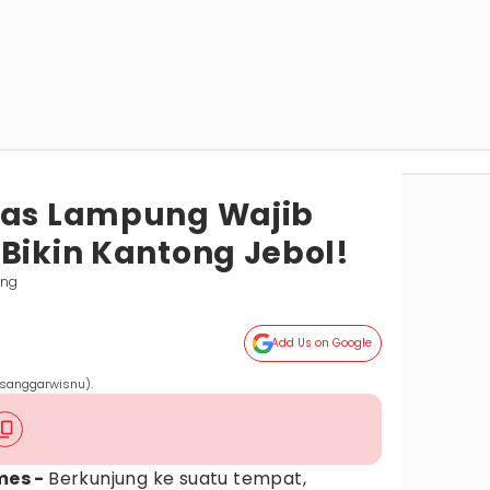
has Lampung Wajib
Bikin Kantong Jebol!
ung
Add Us on Google
/sanggarwisnu).
mes -
Berkunjung ke suatu tempat,