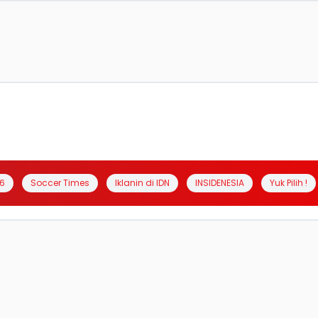
6
Soccer Times
Iklanin di IDN
INSIDENESIA
Yuk Pilih !