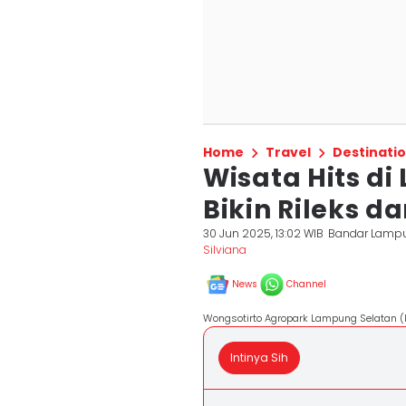
Home
Travel
Destinati
Wisata Hits d
Bikin Rileks d
30 Jun 2025, 13:02 WIB
Bandar Lamp
Silviana
News
Channel
Wongsotirto Agropark Lampung Selatan (
Intinya Sih