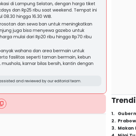
okasi di Lampung Selatan, dengan harga tiket
days dan Rp25 ribu saat weekend. Tempat ini
l 08.30 hingga 16.30 WIB.
erosotan dan sewa ban untuk meningkatkan
gunjung juga bisa menyewa gazebo untuk
arga mulai dari Rp20 ribu hingga Rp70 ribu
banyak wahana dan area bermain untuk
rta fasilitas seperti taman bermain, kebun
 mushola, kamar bilas bersih, kantin dengan
ssisted and reviewed by our editorial team.
Trendi
1
.
Gubern
2
.
Prabow
3
.
Makan B
4
.
Nilai T