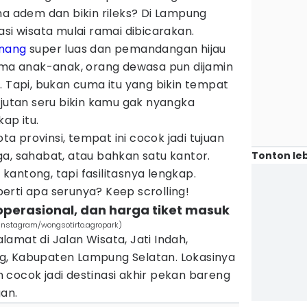
na adem dan bikin rileks? Di Lampung
asi wisata mulai ramai dibicarakan.
enang
super luas dan pemandangan hijau
cuma anak-anak, orang dewasa pun dijamin
. Tapi, bukan cuma itu yang bikin tempat
ejutan seru bikin kamu gak nyangka
ap itu.
ota provinsi, tempat ini cocok jadi tujuan
a, sahabat, atau bahkan satu kantor.
Tonton leb
antong, tapi fasilitasnya lengkap.
erti apa serunya? Keep scrolling!
m operasional, dan harga tiket masuk
Instagram/wongsotirto.agropark)
amat di Jalan Wisata, Jati Indah,
g, Kabupaten Lampung Selatan. Lokasinya
cocok jadi destinasi akhir pekan bareng
an.