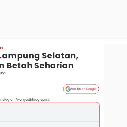
on
i Lampung Selatan,
an Betah Seharian
ung
Add Us on Google
Instagram/wongsotirto.agropark)