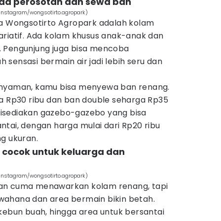
 ada perosotan dan sewa ban
Instagram/wongsotirto.agropark)
ma Wongsotirto Agropark adalah kolam
ariatif. Ada kolam khusus anak-anak dan
. Pengunjung juga bisa mencoba
sensasi bermain air jadi lebih seru dan
 nyaman, kamu bisa menyewa ban renang.
ga Rp30 ribu dan ban double seharga Rp35
a disediakan gazebo-gazebo yang bisa
tai, dengan harga mulai dari Rp20 ribu
g ukuran.
u, cocok untuk keluarga dan
Instagram/wongsotirto.agropark)
an cuma menawarkan kolam renang, tapi
wahana dan area bermain bikin betah.
kebun buah, hingga area untuk bersantai