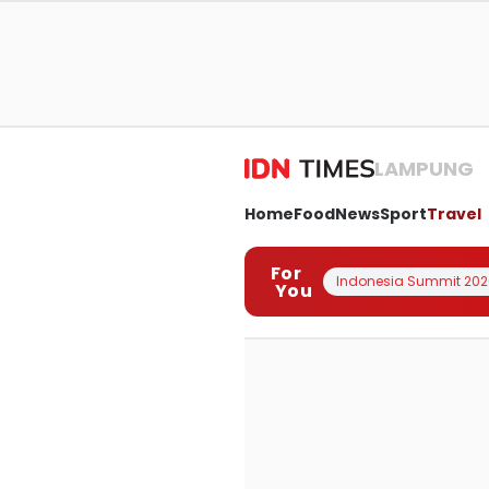
LAMPUNG
Home
Food
News
Sport
Travel
For
Indonesia Summit 202
You