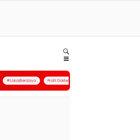
#LokalBerdaya
Profil Dokter
Quiz
Join Community