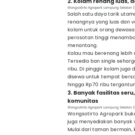
2. Kolam renang luas,
Wongsotirto Agropark Lampung Selatan (
Salah satu daya tarik uta
renangnya yang luas dan v
kolam untuk orang dewasa
perosotan tinggi menambah 
menantang.
Kalau mau berenang lebih
Tersedia ban single sehar
ribu. Di pinggir kolam jug
disewa untuk tempat bersan
hingga Rp70 ribu tergantun
3. Banyak fasilitas ser
komunitas
Wongsotirto Agropark Lampung Selatan (
Wongsotirto Agropark buk
juga menyediakan banyak 
Mulai dari taman bermain, 