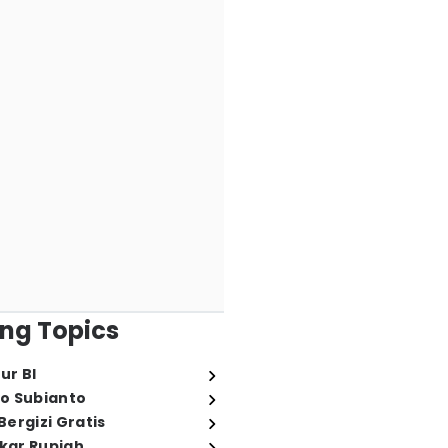
ng Topics
ur BI
o Subianto
ergizi Gratis
ukar Rupiah