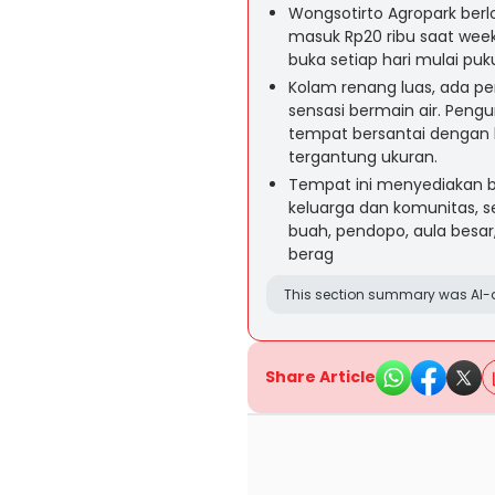
Wongsotirto Agropark berl
masuk Rp20 ribu saat week
buka setiap hari mulai puku
Kolam renang luas, ada p
sensasi bermain air. Pen
tempat bersantai dengan h
tergantung ukuran.
Tempat ini menyediakan 
keluarga dan komunitas, se
buah, pendopo, aula besar,
berag
This section summary was AI-a
Share Article