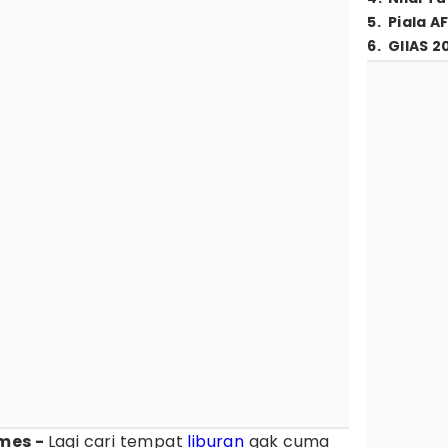
5
.
Piala A
6
.
GIIAS 2
mes -
Lagi cari tempat
liburan
gak cuma