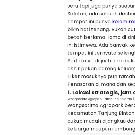
seru tapi juga punya suasa
Selatan, ada sebuah destin
Tempat ini punya
kolam r
bikin hati tenang. Bukan 
betah berlama-lama di sini
ini istimewa. Ada banyak k
tempat ini ternyata selengk
Berlokasi tak jauh dari Ibuk
akhir pekan bareng keluarg
Tiket masuknya pun ramah k
Penasaran di mana dan sep
1. Lokasi strategis, ja
Wongsotirto Agropark Lampung Selatan (
Wongsotirto Agropark beral
Kecamatan Tanjung Bintan
cukup mudah dijangkau dan 
keluarga maupun rombong