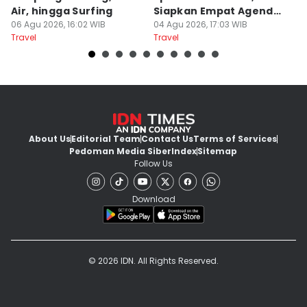
Air, hingga Surfing
Siapkan Empat Agenda
B
06 Agu 2026, 16:02 WIB
Utama
04 Agu 2026, 17:03 WIB
26
Travel
Travel
Tr
About Us
Editorial Team
Contact Us
Terms of Services
Pedoman Media Siber
Index
Sitemap
Follow Us
Download
© 2026 IDN. All Rights Reserved.