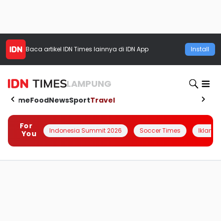
Baca artikel
IDN Times
lainnya di IDN App
Install
LAMPUNG
Home
Food
News
Sport
Travel
For
Indonesia Summit 2026
Soccer Times
Iklanin 
You