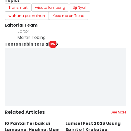
Topics
Transmart
wisata lampung
Uji Nyali
wahana permainan
Keep me on Trend
Editorial Team
Editor
Martin Tobing
Tonton lebih seru di
Related Articles
See More
10 Pantai Terbaik di
Lamsel Fest 2026 Usung
Ho
Lampung: Healing, Main
Spirit of Krakatoa,
La