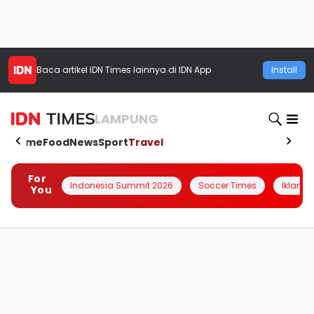
Baca artikel
IDN Times
lainnya di IDN App
Install
LAMPUNG
Home
Food
News
Sport
Travel
For
Indonesia Summit 2026
Soccer Times
Iklanin 
You