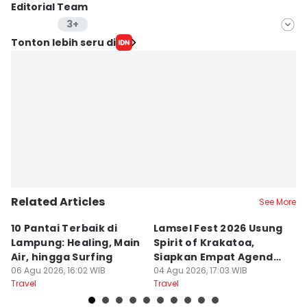
Editorial Team
3+
Editor
Tonton lebih seru di
Mayang Ulfah Narimanda
Editor
Rohmah Mustaurida
Editor
Martin Tobing
Related Articles
See More
10 Pantai Terbaik di
Lamsel Fest 2026 Usung
Ho
Lampung: Healing, Main
Spirit of Krakatoa,
La
Air, hingga Surfing
Siapkan Empat Agenda
B
06 Agu 2026, 16:02 WIB
Utama
04 Agu 2026, 17:03 WIB
26
Travel
Travel
Tr