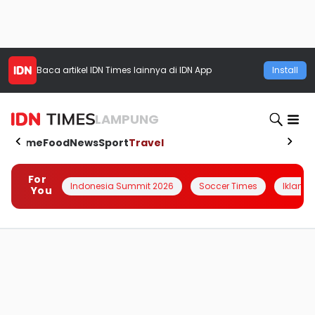
Baca artikel
IDN Times
lainnya di IDN App
Install
LAMPUNG
Home
Food
News
Sport
Travel
For
Indonesia Summit 2026
Soccer Times
Iklanin 
You