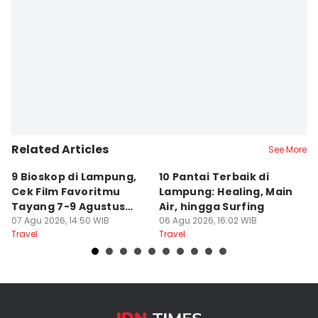
Editor
Martin Tobing
Related Articles
See More
9 Bioskop di Lampung,
10 Pantai Terbaik di
L
Cek Film Favoritmu
Lampung: Healing, Main
Sp
Tayang 7-9 Agustus
Air, hingga Surfing
S
2026
07 Agu 2026, 14:50 WIB
06 Agu 2026, 16:02 WIB
U
04
Travel
Travel
Tr