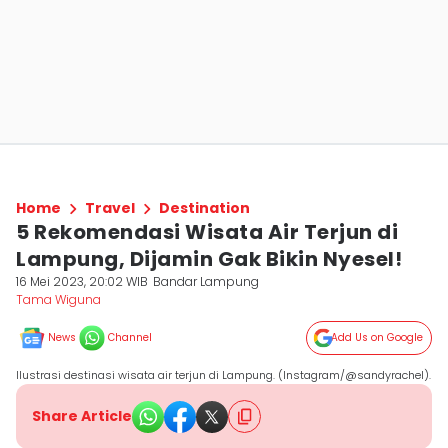
Home
Travel
Destination
5 Rekomendasi Wisata Air Terjun di
Lampung, Dijamin Gak Bikin Nyesel!
16 Mei 2023, 20:02 WIB
Bandar Lampung
Tama Wiguna
News
Channel
Add Us on Google
Ilustrasi destinasi wisata air terjun di Lampung. (Instagram/@sandyrachel).
Share Article