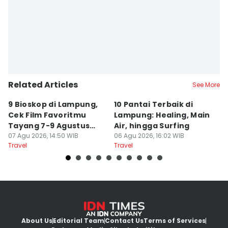
Martin Tobing
Related Articles
See More
9 Bioskop di Lampung,
10 Pantai Terbaik di
L
Cek Film Favoritmu
Lampung: Healing, Main
Sp
Tayang 7-9 Agustus
Air, hingga Surfing
S
2026
07 Agu 2026, 14:50 WIB
06 Agu 2026, 16:02 WIB
U
04
Travel
Travel
Tr
About Us
Editorial Team
Contact Us
Terms of Services