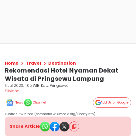
Home
Travel
Destination
Rekomendasi Hotel Nyaman Dekat
Wisata di Pringsewu Lampung
11 Jul 2023, 11:05 WIB
Kab. Pringsewu
Silviana
News
Channel
Add Us on Google
ilustrasi twin bed (commons.wikimedia.org/LibertyMtn)
Share Article