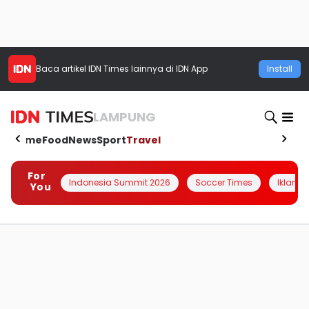
Baca artikel
IDN Times
lainnya di IDN App
Install
LAMPUNG
Home
Food
News
Sport
Travel
For
Indonesia Summit 2026
Soccer Times
Iklanin 
You