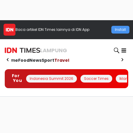
Baca artikel
IDN Times
lainnya di IDN App
Install
LAMPUNG
Home
Food
News
Sport
Travel
For
Indonesia Summit 2026
Soccer Times
Iklanin 
You