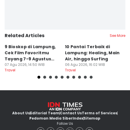
Related Articles
See More
9 Bioskop di Lampung,
10 Pantai Terbaik di
L
Cek Film Favoritmu
Lampung: Healing, Main
Sp
Tayang 7-9 Agustus
Air, hingga Surfing
S
2026
07 Agu 2026, 14:50 WIB
06 Agu 2026, 16:02 WIB
U
04
Travel
Travel
Tr
About Us
Editorial Team
Contact Us
Terms of Services
Pedoman Media Siber
Index
Sitemap
Follow Us