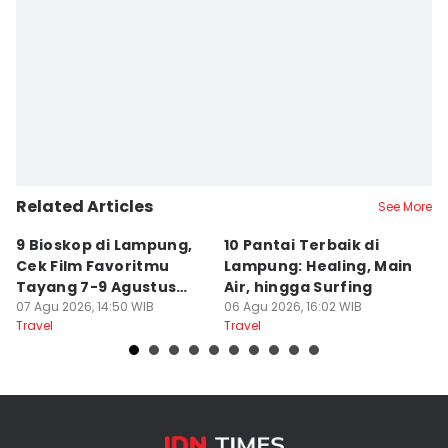
Related Articles
See More
9 Bioskop di Lampung,
10 Pantai Terbaik di
L
Cek Film Favoritmu
Lampung: Healing, Main
Sp
Tayang 7-9 Agustus
Air, hingga Surfing
S
2026
07 Agu 2026, 14:50 WIB
06 Agu 2026, 16:02 WIB
U
04
Travel
Travel
Tr