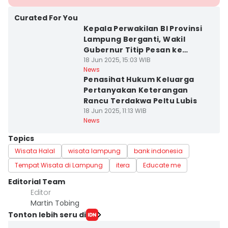
Curated For You
Kepala Perwakilan BI Provinsi
Lampung Berganti, Wakil
Gubernur Titip Pesan ke
Pejabat Baru
18 Jun 2025, 15:03 WIB
News
Penasihat Hukum Keluarga
Pertanyakan Keterangan
Rancu Terdakwa Peltu Lubis
18 Jun 2025, 11:13 WIB
News
Topics
Wisata Halal
wisata lampung
bank indonesia
Tempat Wisata di Lampung
itera
Educate me
Editorial Team
Editor
Martin Tobing
Tonton lebih seru di