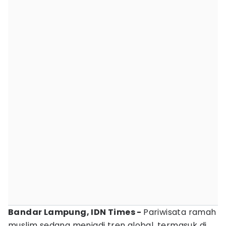
Bandar Lampung, IDN Times -
Pariwisata ramah
muslim sedang menjadi tren global, termasuk di