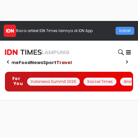
Baca artikel
IDN Times
lainnya di IDN App
Install
LAMPUNG
Home
Food
News
Sport
Travel
For
Indonesia Summit 2026
Soccer Times
Iklanin 
You