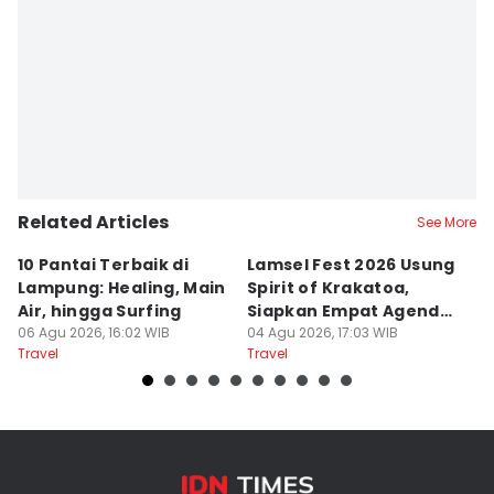
Related Articles
See More
10 Pantai Terbaik di
Lamsel Fest 2026 Usung
Ho
Lampung: Healing, Main
Spirit of Krakatoa,
La
Air, hingga Surfing
Siapkan Empat Agenda
B
06 Agu 2026, 16:02 WIB
Utama
04 Agu 2026, 17:03 WIB
26
Travel
Travel
Tr