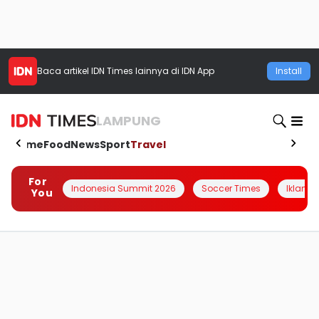
Baca artikel
IDN Times
lainnya di IDN App
Install
LAMPUNG
Home
Food
News
Sport
Travel
For
Indonesia Summit 2026
Soccer Times
Iklanin 
You