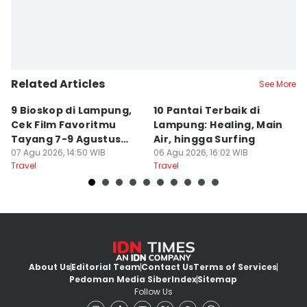
Related Articles
See More
9 Bioskop di Lampung,
10 Pantai Terbaik di
L
Cek Film Favoritmu
Lampung: Healing, Main
Sp
Tayang 7-9 Agustus
Air, hingga Surfing
S
2026
07 Agu 2026, 14:50 WIB
06 Agu 2026, 16:02 WIB
U
04
Travel
Travel
Tr
About Us
Editorial Team
Contact Us
Terms of Services
Pedoman Media Siber
Index
Sitemap
Follow Us