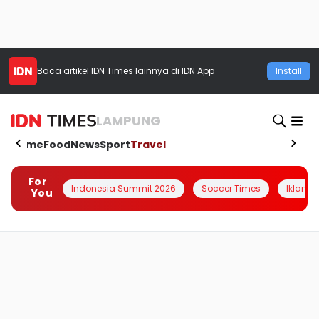
Baca artikel
IDN Times
lainnya di IDN App
Install
LAMPUNG
Home
Food
News
Sport
Travel
For
Indonesia Summit 2026
Soccer Times
Iklanin 
You