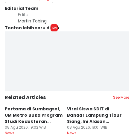
Editorial Team
Editor
Martin Tobing
Tonton lebih seru di
Related Articles
See More
Pertama di Sumbagsel,
Viral Siswa SDIT di
C
UM Metro Buka Program
Bandar Lampung Tidur
d
Studi Kedokteran
Siang, Ini Alasan
B
Hewan
08 Agu 2026, 19:02 WIB
Sekolah
08 Agu 2026, 18:01 WIB
08
News
News
Ne