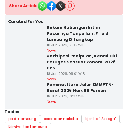
Share Article
Curated For You
Rekam Hubungan Intim
Pacarnya Tanpa Izin, Pria di
Lampung Ditangkap
18 Jun 2026, 12:05 WIB
News
Antisipasi Penipuan, Kenali Ciri
Petugas Sensus Ekonomi 2026
BPS
18 Jun 2026, 09:01 WIB
News
Peminat Itera Jalur SMMPTN-
Barat 2026 Naik 65 Persen
18 Jun 2026, 10:07 WIB
News
Topics
polda lampung
peredaran narkoba
Irjen Helfi Assegaf
la
Kriminalitas Lampung