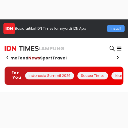
Baca artikel
IDN Times
lainnya di IDN App
Install
LAMPUNG
Home
Food
News
Sport
Travel
For
Indonesia Summit 2026
Soccer Times
Iklanin 
You