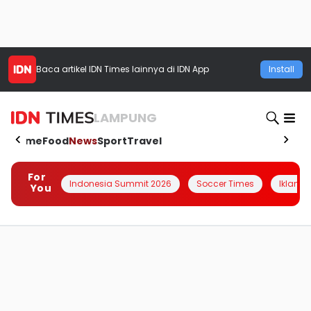
Baca artikel
IDN Times
lainnya di IDN App
Install
LAMPUNG
Home
Food
News
Sport
Travel
For
Indonesia Summit 2026
Soccer Times
Iklanin 
You