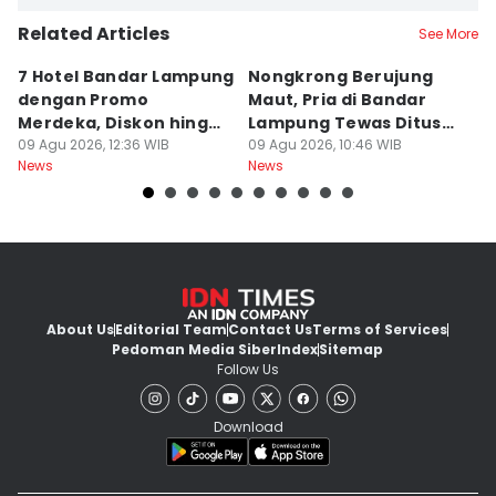
Related Articles
See More
7 Hotel Bandar Lampung
Nongkrong Berujung
W
dengan Promo
Maut, Pria di Bandar
K
Merdeka, Diskon hingga
Lampung Tewas Ditusuk
L
50 Persen
09 Agu 2026, 12:36 WIB
Teman
09 Agu 2026, 10:46 WIB
W
09
News
News
Ne
About Us
Editorial Team
Contact Us
Terms of Services
Pedoman Media Siber
Index
Sitemap
Follow Us
Download