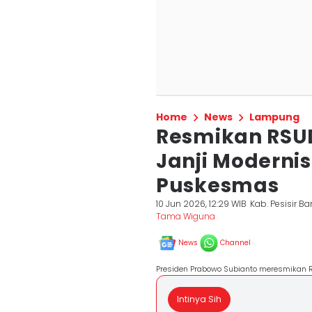
Home
News
Lampung
Resmikan RSUD
Janji Moderni
Puskesmas
10 Jun 2026, 12:29 WIB
Kab. Pesisir Ba
Tama Wiguna
News
Channel
Presiden Prabowo Subianto meresmikan RS
Intinya Sih