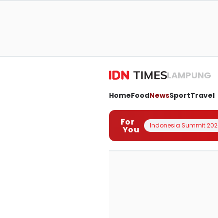
LAMPUNG
Home
Food
News
Sport
Travel
For
Indonesia Summit 202
You