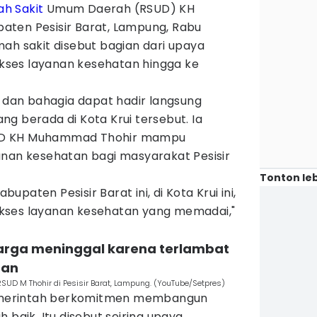
h Sakit
Umum Daerah (RSUD) KH
ten Pesisir Barat, Lampung, Rabu
ah sakit disebut bagian dari upaya
ses layanan kesehatan hingga ke
an bahagia dapat hadir langsung
g berada di Kota Krui tersebut. Ia
UD KH Muhammad Thohir mampu
anan kesehatan bagi masyarakat Pesisir
Tonton leb
paten Pesisir Barat ini, di Kota Krui ini,
kses layanan kesehatan yang memadai,"
warga meninggal karena terlambat
tan
UD M Thohir di Pesisir Barat, Lampung. (YouTube/Setpres)
merintah berkomitmen membangun
 baik. Itu disebut seiring upaya