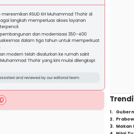
to meresmikan RSUD KH Muhammad Thohir di
ebagai langkah memperluas akses layanan
erpencil.
 pembangunan dan modernisasi 350–400
u puskesmas dalam tiga tahun untuk memperkuat
.
tan modern telah disalurkan ke rumah sakit
 Muhammad Thohir yang kini mulai dilengkapi
ssisted and reviewed by our editorial team.
Trendi
1
.
Gubern
2
.
Prabow
3
.
Makan B
4
.
Nilai T