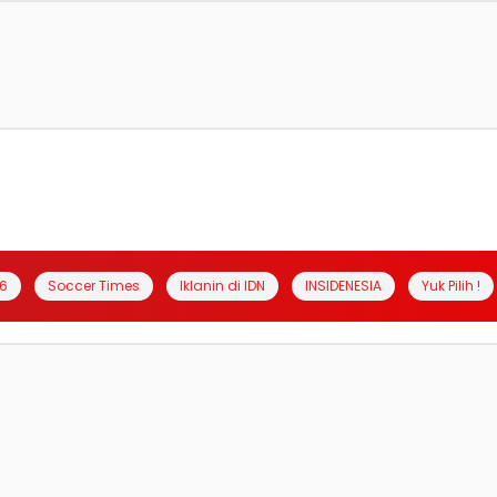
6
Soccer Times
Iklanin di IDN
INSIDENESIA
Yuk Pilih !