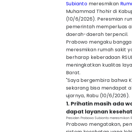
Subianto
meresmikan
Ruma
Muhammad Thohir di Kabupa
(10/6/2026). Peresmian rum
pemerintah memperluas ak
daerah-daerah terpencil.
Prabowo mengaku bangga d
meresmikan rumah sakit yan
berharap keberadaan RS
meningkatkan kualitas lay
Barat.
"Saya bergembira bahwa Kabu
sekarang bisa mendapat a
ujarnya, Rabu (10/6/2026).
1. Prihatin masih ada 
dapat layanan keseha
Presiden Prabowo Subianto meresmikan RS
Prabowo mengatakan, pe
sistem kesehatan yang lebih