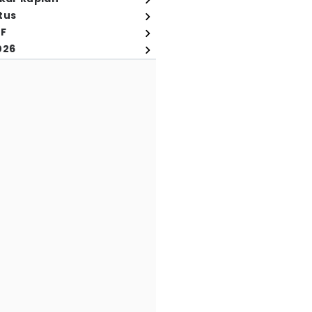
tus
FF
026