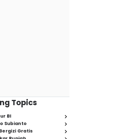
ng Topics
ur BI
o Subianto
ergizi Gratis
ukar Rupiah