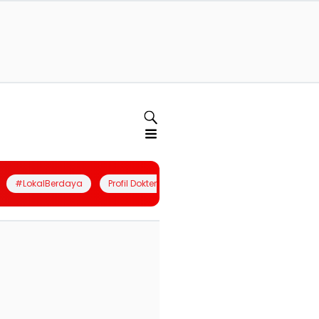
#LokalBerdaya
Profil Dokter
Quiz
Join Community