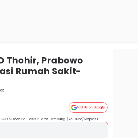
 Thohir, Prabowo
sasi Rumah Sakit-
rat
Add Us on Google
UD M Thohir di Pesisir Barat, Lampung. (YouTube/Setpres)