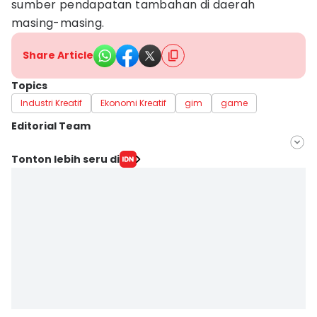
sumber pendapatan tambahan di daerah
masing-masing.
Share Article
Topics
Industri Kreatif
Ekonomi Kreatif
gim
game
Editorial Team
Editor
Tonton lebih seru di
Silviana
Editor
Yogie Fadila