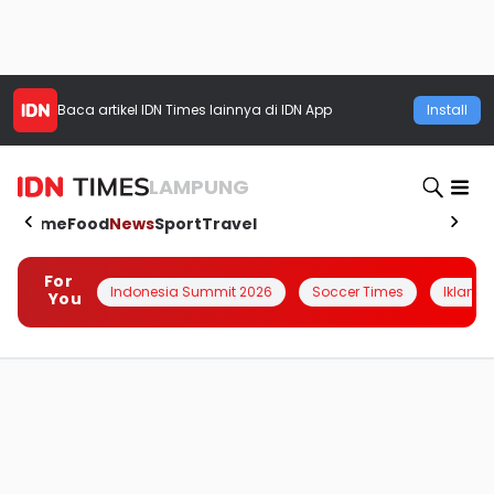
Baca artikel
IDN Times
lainnya di IDN App
Install
LAMPUNG
Home
Food
News
Sport
Travel
For
Indonesia Summit 2026
Soccer Times
Iklanin 
You