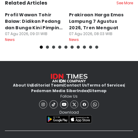
Related Articles
See More
Profil Wawan Tohir
Prakiraan Harga Emas
P
Balaw: Didikan Pedang
Lampung 7 Agustus
P
dan Bunga Kini Pimpin
2026, Tren Menguat
A
PRI Lampung
07 Agu 2026, 09:01 WIB
07 Agu 2026, 08:03 WIB
G
07
News
News
Ne
About Us
Editorial Team
Contact Us
Terms of Services
Pedoman Media Siber
Index
Sitemap
Follow Us
Download