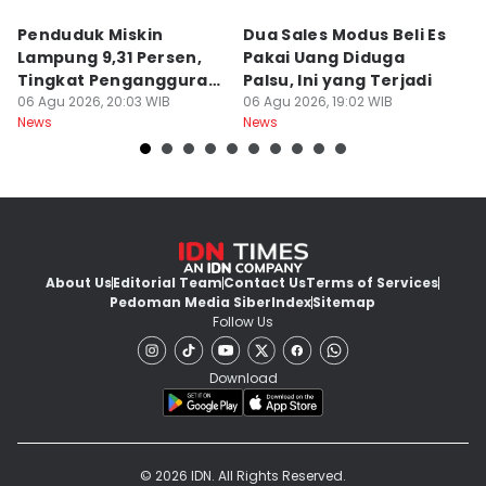
Penduduk Miskin
Dua Sales Modus Beli Es
Vi
Lampung 9,31 Persen,
Pakai Uang Diduga
P
Tingkat Pengangguran
Palsu, Ini yang Terjadi
S
Terbuka Naik
06 Agu 2026, 20:03 WIB
06 Agu 2026, 19:02 WIB
06
News
News
Ne
About Us
Editorial Team
Contact Us
Terms of Services
Pedoman Media Siber
Index
Sitemap
Follow Us
Download
© 2026 IDN. All Rights Reserved.