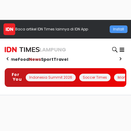
Baca artikel
IDN Times
lainnya di IDN App
Install
LAMPUNG
Home
Food
News
Sport
Travel
For
Indonesia Summit 2026
Soccer Times
Iklanin 
You