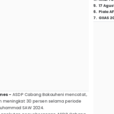
5
.
17 Agus
6
.
Piala A
7
.
GIIAS 2
imes -
ASDP Cabang Bakauheni mencatat,
 meningkat 30 persen selama periode
i Muhammad SAW 2024.