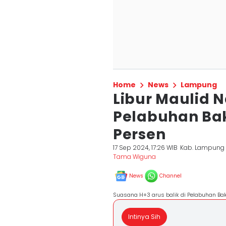
Home
News
Lampung
Libur Maulid 
Pelabuhan Bak
Persen
17 Sep 2024, 17:26 WIB
Kab. Lampung 
Tama Wiguna
News
Channel
Suasana H+3 arus balik di Pelabuhan Baka
Intinya Sih