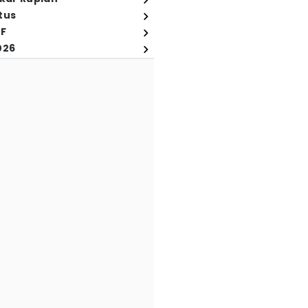
tus
FF
026