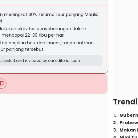
 meningkat 30% selama libur panjang Maulid
4.
akukan aktivitas penyeberangan dalam
mencapai 22-39 ribu per hari.
tap berjalan baik dan lancar, tanpa antrean
bur panjang tersebut.
ssisted and reviewed by our editorial team.
Trendi
1
.
Gubern
2
.
Prabow
3
.
Makan B
4
.
Nilai T