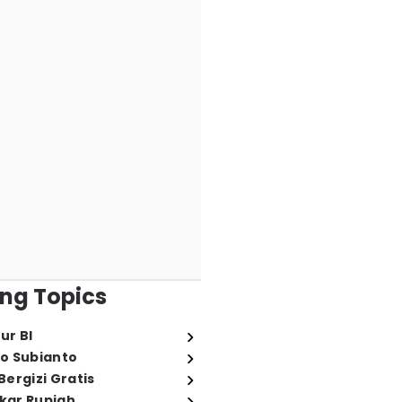
ng Topics
ur BI
o Subianto
ergizi Gratis
ukar Rupiah