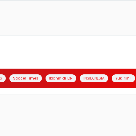
6
Soccer Times
Iklanin di IDN
INSIDENESIA
Yuk Pilih !