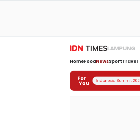
LAMPUNG
Home
Food
News
Sport
Travel
For
Indonesia Summit 202
You