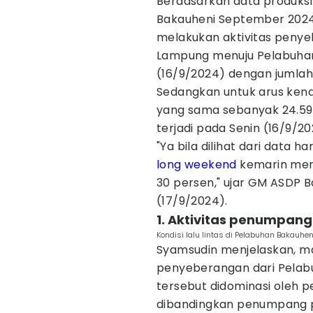
Berdasarkan data produk
Bakauheni September 2024
melakukan aktivitas peny
Lampung menuju Pelabuhan 
(16/9/2024) dengan jumla
Sedangkan untuk arus ken
yang sama sebanyak 24.590
terjadi pada Senin (16/9/2
"Ya bila dilihat dari data h
long weekend
kemarin menja
30 persen," ujar GM ASDP B
(17/9/2024).
1. Aktivitas penumpan
Kondisi lalu lintas di Pelabuhan Bakauh
Syamsudin menjelaskan, m
penyeberangan dari Pelab
tersebut didominasi oleh
dibandingkan penumpang pe