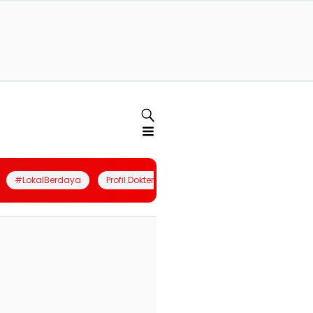
#LokalBerdaya
Profil Dokter
Quiz
Join Community