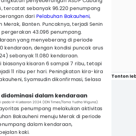
si angkutan penyeberangan ASDP Cabang
, tercatat sebanyak 96.220 penumpang
eberangan dari
Pelabuhan Bakauheni
,
Merak, Banten. Puncaknya, terjadi Senin
h pergerakan 43.096 penumpang.
daraan yang menyeberang di periode
 kendaraan, dengan kondisi puncak arus
024) sebanyak 11.080 kendaraan.
ari biasanya kisaran 6 sampai 7 ribu, tetapi
di 11 ribu per hari. Peningkatan kira-kira
Tonton leb
akauheni, Syamsudin dikonfirmasi, Selasa
g didominasi dalam kendaraan
eni pada H-4 Lebaran 2024. (IDN Times/Tama Yudha Wiguna).
ayoritas penumpang melakukan aktivitas
uhan Bakauheni menuju Merak di periode
 penumpang dalam kendaraan,
jalan kaki.