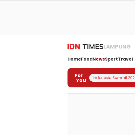
LAMPUNG
Home
Food
News
Sport
Travel
For
Indonesia Summit 202
You