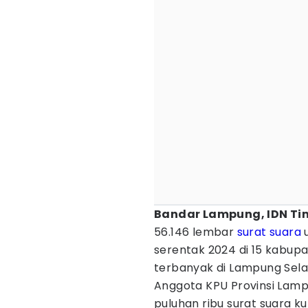
Bandar Lampung, IDN Ti
56.146 lembar
surat suara
u
serentak 2024 di 15 kabu
terbanyak di Lampung Sela
Anggota KPU Provinsi La
puluhan ribu surat suara k