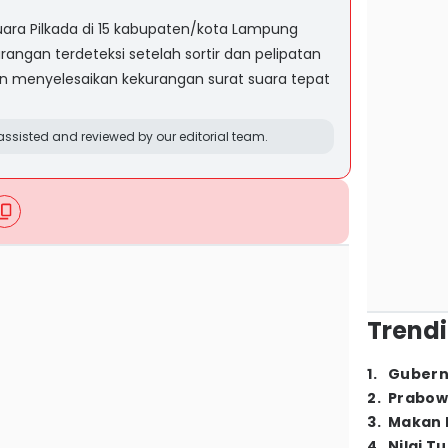
uara Pilkada di 15 kabupaten/kota Lampung
rangan terdeteksi setelah sortir dan pelipatan
 menyelesaikan kekurangan surat suara tepat
ssisted and reviewed by our editorial team.
Trendi
1
.
Gubern
2
.
Prabow
3
.
Makan B
4
.
Nilai T