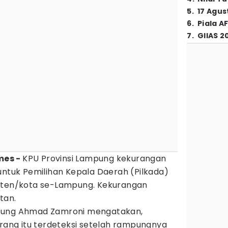
5
.
17 Agus
6
.
Piala A
7
.
GIIAS 2
mes -
KPU Provinsi Lampung kekurangan
ntuk Pemilihan Kepala Daerah (Pilkada)
paten/kota se-Lampung. Kekurangan
tan.
mpung Ahmad Zamroni mengatakan,
urang itu terdeteksi setelah rampungnya