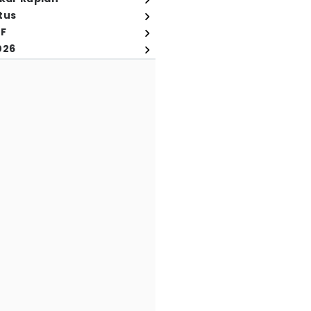
tus
FF
026