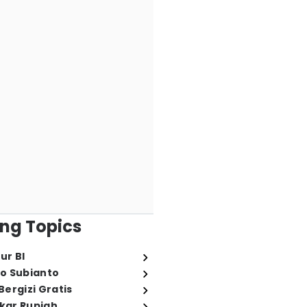
ng Topics
ur BI
o Subianto
ergizi Gratis
ukar Rupiah