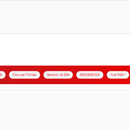
6
Soccer Times
Iklanin di IDN
INSIDENESIA
Yuk Pilih !