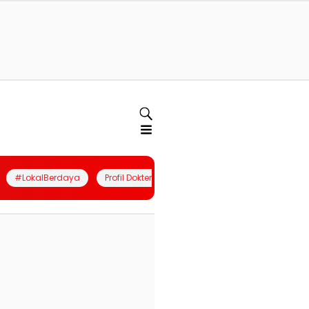
#LokalBerdaya
Profil Dokter
Quiz
Join Community