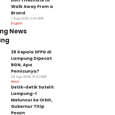
Don't Hesitate to
Walk Away From a
Brand
7 Aug 2026, 11:00 WIB
English
ing News
ung
26 Kepala SPPG di
Lampung Dipecat
BGN, Apa
Pemicunya?
05 Agu 2026, 16:02 WIB
News
Detik-detik Satelit
Lampung-1
Meluncur ke Orbit,
Gubernur Titip
Pesan