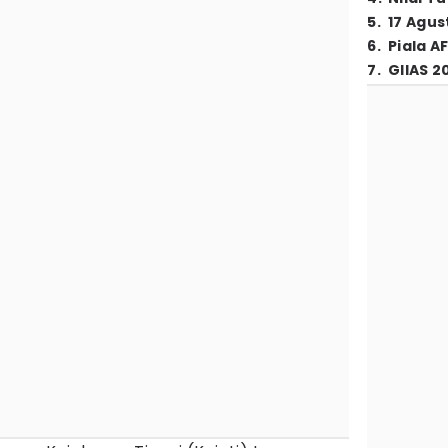
5
.
17 Agus
6
.
Piala A
7
.
GIIAS 2