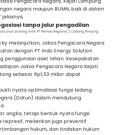
Jaksa Pengacara Negara, Kejati Lampung
ingan negara maupun BUMN, baik di dalam
 jelasnya.
egosiasi tanpa jalur pengadilan
ra asal piutang milik PT Pelindo Regional 2 Cabang Panjang.
Ricky melanjutkan, Jaksa Pengacara Negara
atan dengan PT Indo Energy Solution
ng penggunaan aset lahan. Kesepakatan
hadapan Jaksa Pengacara Negara Kejati
utang sebesar Rp1,53 miliar dapat
ukti nyata optimalisasi fungsi bidang
egara (Datun) dalam mendukung
a.
ar angka, tetapi bentuk nyata fungsi
 represif, melainkan juga preventif
ertimbangan hukum, dan tindakan hukum