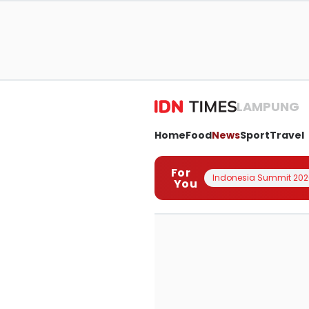
LAMPUNG
Home
Food
News
Sport
Travel
For
Indonesia Summit 202
You