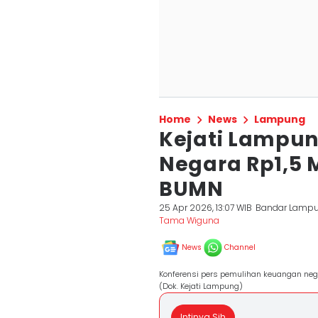
Home
News
Lampung
Kejati Lampu
Negara Rp1,5 M
BUMN
25 Apr 2026, 13:07 WIB
Bandar Lamp
Tama Wiguna
News
Channel
Konferensi pers pemulihan keuangan nega
(Dok. Kejati Lampung)
Intinya Sih