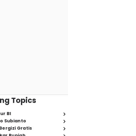
ng Topics
ur BI
o Subianto
ergizi Gratis
ukar Rupiah