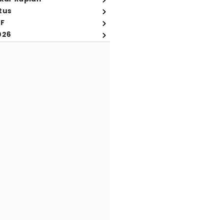
tus
FF
026