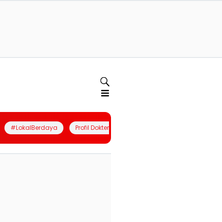
#LokalBerdaya
Profil Dokter
Quiz
Join Community