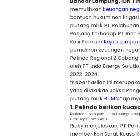
Bandar Lampung, IDN Ti
memulihkan
keuangan neg
bantuan hukum non litigasi
piutang milik PT Pelabuhan
Panjang terhadap PT Indo E
Kasi Penkum
Kejati Lampu
pemulihan keuangan negara
Pelindo Regional 2 Cabang
oleh PT Indo Energy Solutio
2022-2024.
“Keberhasilan ini merupaka
yang dilakukan Jaksa Pen
piutang milik
BUMN
,” ujarn
1. Pelindo berikan kua
Konferensi pers pemulihan keuangan nega
(Dok. Kejati Lampung)
Ricky menjelaskan, PT Peli
memberikan Surat Kuasa K