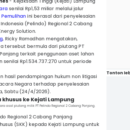
mes
- Kejaksaan Tinggi (Kejati) Lampung
ara
senilai Rp1,53 miliar melalui jalur
.
Pemulihan
ini berasal dari penyelesaian
 Indonesia (Pelindo) Regional 2 Cabang
nergy Solution.
ng
, Ricky Ramadhan mengatakan,
 tersebut bermula dari piutang PT
 Panjang terkait penggunaan aset lahan
n senilai Rp1.534.737.270 untuk periode
Tonton leb
n hasil pendampingan hukum non litigasi
gacara Negara terhadap penyelesaian
ya, Sabtu (24/4/2026).
sa khusus ke Kejati Lampung
ra asal piutang milik PT Pelindo Regional 2 Cabang Panjang.
ndo Regional 2 Cabang Panjang
husus (SKK) kepada Kejati Lampung untuk