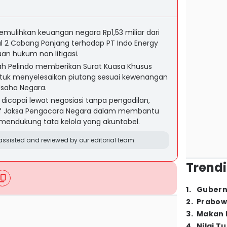
emulihkan keuangan negara Rp1,53 miliar dari
al 2 Cabang Panjang terhadap PT Indo Energy
uan hukum non litigasi.
lah Pelindo memberikan Surat Kuasa Khusus
tuk menyelesaikan piutang sesuai kewenangan
Usaha Negara.
icapai lewat negosiasi tanpa pengadilan,
if Jaksa Pengacara Negara dalam membantu
mendukung tata kelola yang akuntabel.
ssisted and reviewed by our editorial team.
Trendi
1
.
Gubern
2
.
Prabow
3
.
Makan B
4
.
Nilai T