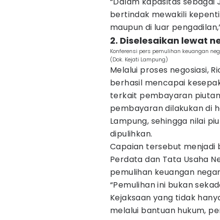
“Dalam kapasitas sebagai 
bertindak mewakili kepent
maupun di luar pengadilan,”
2. Diselesaikan lewat n
Konferensi pers pemulihan keuangan nega
(Dok. Kejati Lampung)
Melalui proses negosiasi, 
berhasil mencapai kesepak
terkait pembayaran piuta
pembayaran dilakukan di 
Lampung, sehingga nilai pi
dipulihkan.
Capaian tersebut menjadi b
Perdata dan Tata Usaha N
pemulihan keuangan negar
“Pemulihan ini bukan sekad
Kejaksaan yang tidak hanya
melalui bantuan hukum, p