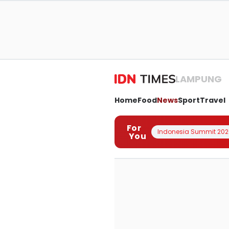
LAMPUNG
Home
Food
News
Sport
Travel
For
Indonesia Summit 202
You