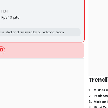
iktif
 Rp340 juta
a
ssisted and reviewed by our editorial team.
Trendi
1
.
Gubern
2
.
Prabow
3
.
Makan B
4
.
Nilai T