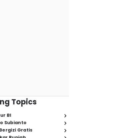
ng Topics
ur BI
o Subianto
ergizi Gratis
ukar Rupiah