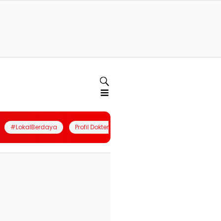
#LokalBerdaya
Profil Dokter
Quiz
Join Community