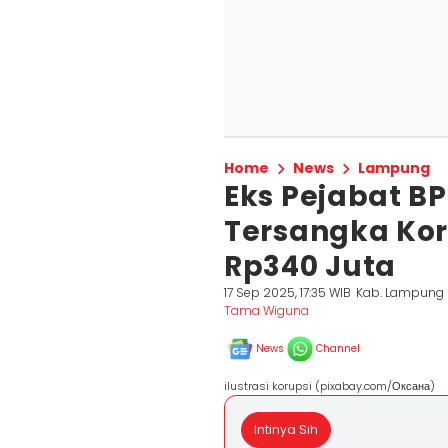
Home
News
Lampung
Eks Pejabat B
Tersangka Kor
Rp340 Juta
17 Sep 2025, 17:35 WIB
Kab. Lampung 
Tama Wiguna
News
Channel
ilustrasi korupsi (pixabay.com/Оксана)
Intinya Sih