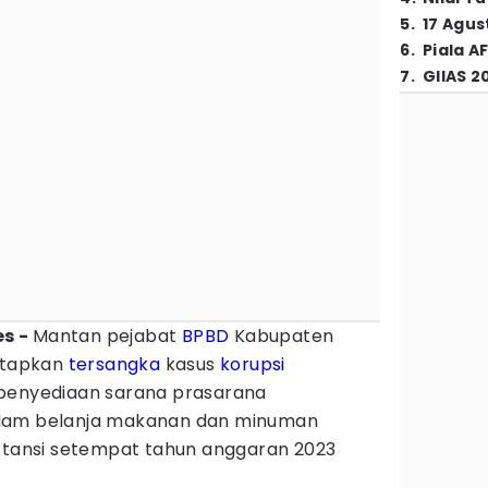
5
.
17 Agus
6
.
Piala A
7
.
GIIAS 2
es -
Mantan pejabat
BPBD
Kabupaten
tetapkan
tersangka
kasus
korupsi
 penyediaan sarana prasarana
alam belanja makanan dan minuman
nstansi setempat tahun anggaran 2023