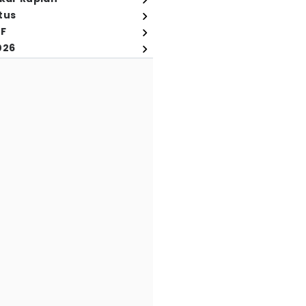
tus
FF
026