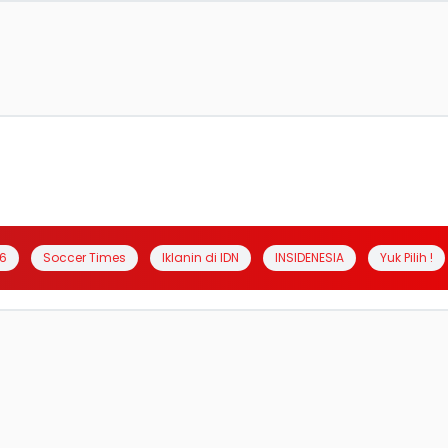
6
Soccer Times
Iklanin di IDN
INSIDENESIA
Yuk Pilih !