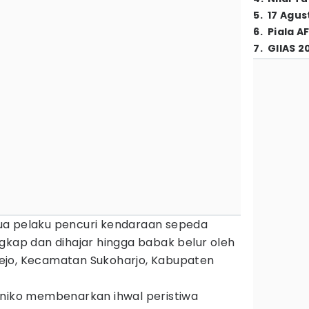
5
.
17 Agus
6
.
Piala A
7
.
GIIAS 2
a pelaku pencuri kendaraan sepeda
gkap dan dihajar hingga babak belur oleh
ejo, Kecamatan Sukoharjo, Kabupaten
uniko membenarkan ihwal peristiwa