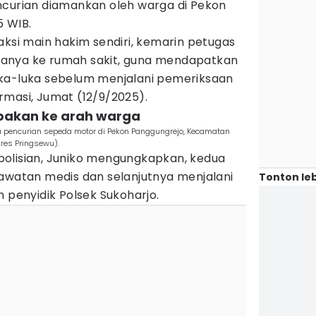
ncurian diamankan oleh warga di Pekon
5 WIB.
aksi main hakim sendiri, kemarin petugas
anya ke rumah sakit, guna mendapatkan
ka-luka sebelum menjalani pemeriksaan
firmasi, Jumat (12/9/2025).
mbakan ke arah warga
 pencurian sepeda motor di Pekon Panggungrejo, Kecamatan
lres Pringsewu).
olisian, Juniko mengungkapkan, kedua
rawatan medis dan selanjutnya menjalani
Tonton leb
h penyidik Polsek Sukoharjo.