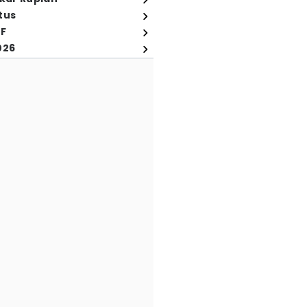
tus
FF
026