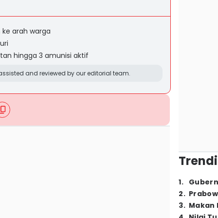
 ke arah warga
uri
itan hingga 3 amunisi aktif
ssisted and reviewed by our editorial team.
Trendi
1
.
Gubern
2
.
Prabow
3
.
Makan B
4
.
Nilai T