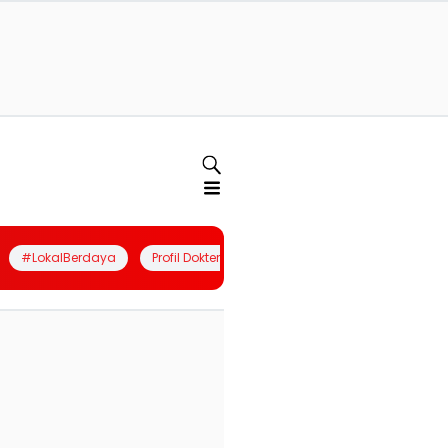
#LokalBerdaya
Profil Dokter
Quiz
Join Community