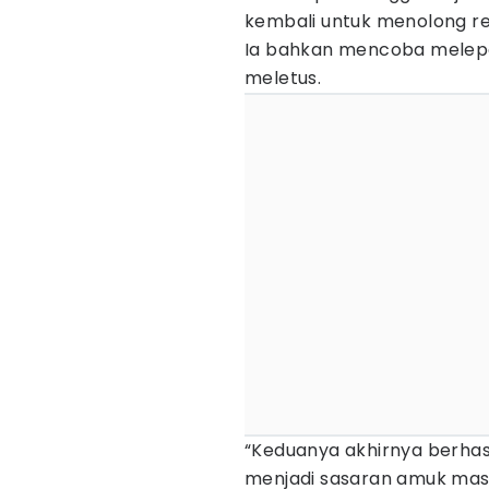
kembali untuk menolong r
Ia bahkan mencoba melepa
meletus.
“Keduanya akhirnya berha
menjadi sasaran amuk massa