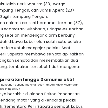
u ialah Perli Saputra (33) warga
pung Tengah, dan Samsi Apero (28)
Sugih, Lampung Tengah.
an dalam kasus ini bernama Herman (37),
 Kecamatan Sukoharjo, Pringsewu. Korban
ng setelah mendengar alarm berbunyi.
dah dibawa kabur oleh salah satu pelaku.
 lain untuk mengejar pelaku. Saat
 Perli Saputra membawa senjata api rakitan
odongkan senjata dan menembakkan dua
ntung, tembakan tersebut tidak mengenai
pi rakitan hingga 3 amunisi aktif
 pencurian sepeda motor di Pekon Panggungrejo, Kecamatan
lres Pringsewu).
anya berakhir dijalanan Pekon Pandansari
nendang motor yang dikendarai pelaku
uh. Sementara Perli Saputra sempat kabur,