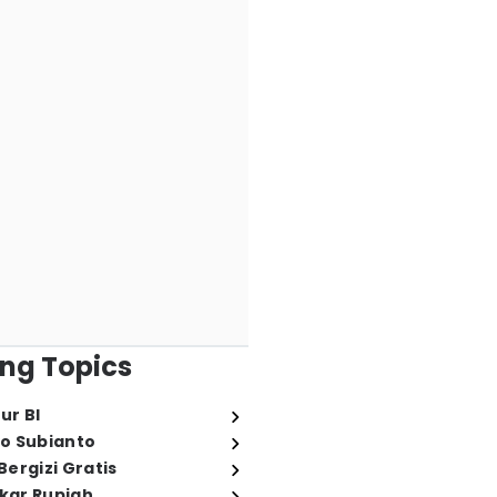
ng Topics
ur BI
o Subianto
ergizi Gratis
ukar Rupiah