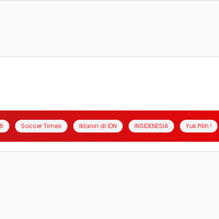
6
Soccer Times
Iklanin di IDN
INSIDENESIA
Yuk Pilih !