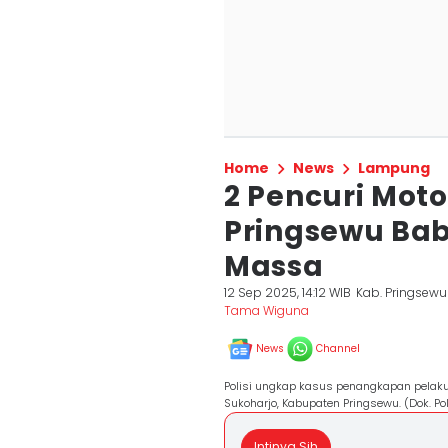
Home
News
Lampung
2 Pencuri Moto
Pringsewu Bab
Massa
12 Sep 2025, 14:12 WIB
Kab. Pringsewu
Tama Wiguna
News
Channel
Polisi ungkap kasus penangkapan pelaku
Sukoharjo, Kabupaten Pringsewu. (Dok. Po
Intinya Sih