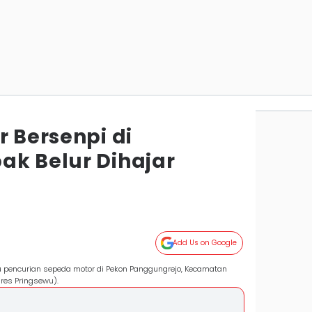
r Bersenpi di
ak Belur Dihajar
Add Us on Google
 pencurian sepeda motor di Pekon Panggungrejo, Kecamatan
lres Pringsewu).