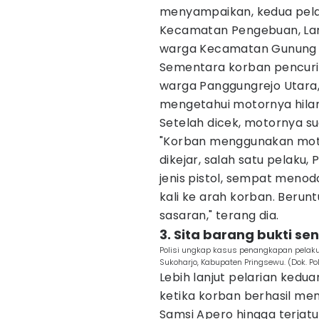
menyampaikan, kedua pelak
Kecamatan Pengebuan, Lam
warga Kecamatan Gunung 
Sementara korban pencuri
warga Panggungrejo Utara,
mengetahui motornya hila
Setelah dicek, motornya su
"Korban menggunakan motor
dikejar, salah satu pelaku,
jenis pistol, sempat men
kali ke arah korban. Beru
sasaran," terang dia.
3. Sita barang bukti sen
Polisi ungkap kasus penangkapan pelaku
Sukoharjo, Kabupaten Pringsewu. (Dok. Po
Lebih lanjut pelarian kedu
ketika korban berhasil me
Samsi Apero hingga terjat