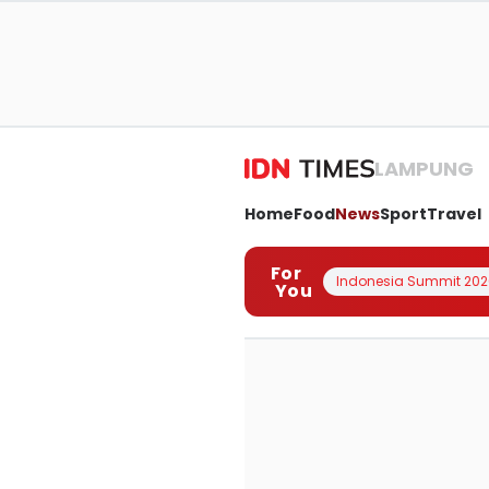
LAMPUNG
Home
Food
News
Sport
Travel
For
Indonesia Summit 202
You