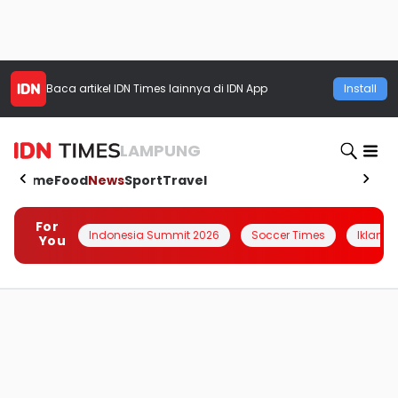
Baca artikel
IDN Times
lainnya di IDN App
Install
LAMPUNG
Home
Food
News
Sport
Travel
For
Indonesia Summit 2026
Soccer Times
Iklanin 
You