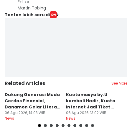
Editor
Martin Tobing
Tonton lebih seru di
Related Articles
See More
Dukung Generasi Muda
Kuotamasya by.U
P
Cerdas Finansial,
kembali Hadir, Kuota
L
Danamon Gelar Literasi
Internet Jadi Tiket
2
Keuangan
06 Agu 2026, 14:03 WIB
Liburan?
06 Agu 2026, 13:02 WIB
06
News
News
Ne