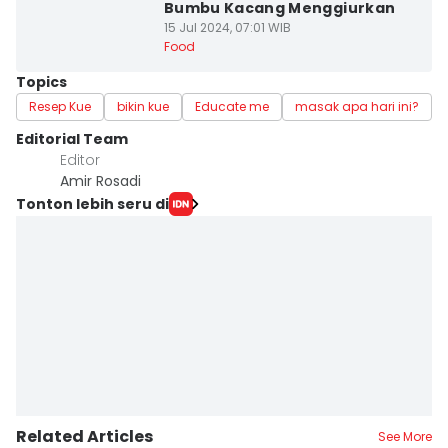
Bumbu Kacang Menggiurkan
15 Jul 2024, 07:01 WIB
Food
Topics
Resep Kue
bikin kue
Educate me
masak apa hari ini?
Editorial Team
Editor
Amir Rosadi
Tonton lebih seru di
Related Articles
See More