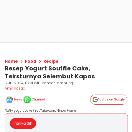
Home
Food
Recipe
Resep Yogurt Souffle Cake,
Teksturnya Selembut Kapas
17 Jul 2024, 07:01 WIB
Bandar Lampung
Amir Rosadi
News
Channel
Add Us on Google
fluffy yogurt cake (YouTube.com/Nino's Home)
Intinya Sih