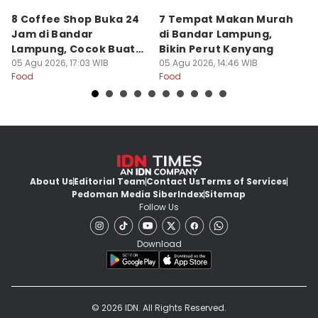
8 Coffee Shop Buka 24
7 Tempat Makan Murah
Ni
Jam di Bandar
di Bandar Lampung,
L
Lampung, Cocok Buat
Bikin Perut Kenyang
J
Begadang
05 Agu 2026, 17:03 WIB
05 Agu 2026, 14:46 WIB
L
29
Food
Food
Fo
About Us
Editorial Team
Contact Us
Terms of Services
Pedoman Media Siber
Index
Sitemap
Follow Us
Download
© 2026 IDN. All Rights Reserved.