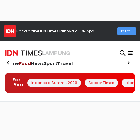
Baca artikel
IDN Times
lainnya di IDN App
Install
LAMPUNG
Home
Food
News
Sport
Travel
For
Indonesia Summit 2026
Soccer Times
Iklanin 
You