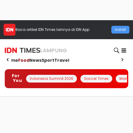
Baca artikel
IDN Times
lainnya di IDN App
Install
LAMPUNG
Home
Food
News
Sport
Travel
For
Indonesia Summit 2026
Soccer Times
Iklanin 
You