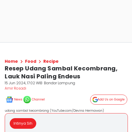
Home
Food
Recipe
Resep Udang Sambal Kecombrang,
Lauk Nasi Paling Endeus
15 Jun 2024, 17:02 WIB
Bandar Lampung
Amir Rosadi
News
Channel
Add Us on Google
udang sambal kecombrang (YouTube.com/Devina Hermawan)
Intinya Sih