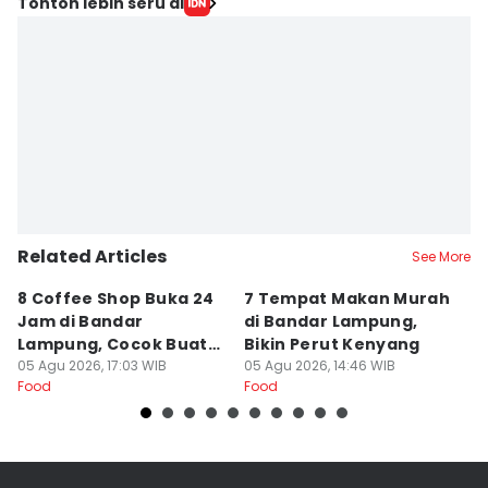
Tonton lebih seru di
Related Articles
See More
8 Coffee Shop Buka 24
7 Tempat Makan Murah
Ni
Jam di Bandar
di Bandar Lampung,
L
Lampung, Cocok Buat
Bikin Perut Kenyang
J
Begadang
05 Agu 2026, 17:03 WIB
05 Agu 2026, 14:46 WIB
L
29
Food
Food
Fo