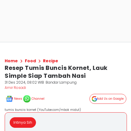
Home
Food
Recipe
Resep Tumis Buncis Kornet, Lauk
Simple Siap Tambah Nasi
31 Des 2024, 08:02 WIB
Bandar Lampung
Amir Rosadi
News
Channel
Add Us on Google
tumis buncis kornet (YouTube.com/mbok midut)
Intinya Sih