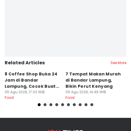
Related Articles
See More
8 Coffee Shop Buka 24
7 Tempat Makan Murah
Ni
Jam di Bandar
di Bandar Lampung,
L
Lampung, Cocok Buat
Bikin Perut Kenyang
J
Begadang
05 Agu 2026, 17:03 WIB
05 Agu 2026, 14:46 WIB
L
29
Food
Food
Fo