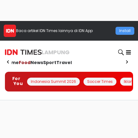
Baca artikel
IDN Times
lainnya di IDN App
Install
LAMPUNG
Home
Food
News
Sport
Travel
For
Indonesia Summit 2026
Soccer Times
Iklanin 
You