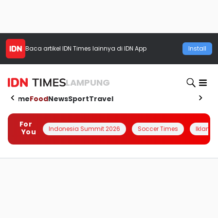
Baca artikel
IDN Times
lainnya di IDN App
Install
LAMPUNG
Home
Food
News
Sport
Travel
For
Indonesia Summit 2026
Soccer Times
Iklanin 
You