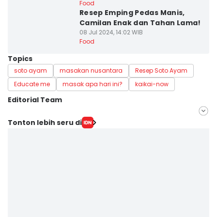
Food
Resep Emping Pedas Manis,
Camilan Enak dan Tahan Lama!
08 Jul 2024, 14:02 WIB
Food
Topics
soto ayam
masakan nusantara
Resep Soto Ayam
Educate me
masak apa hari ini?
kaikai-now
Editorial Team
Editor
Tonton lebih seru di
Mayang Ulfah Narimanda
Editor
Martin Tobing