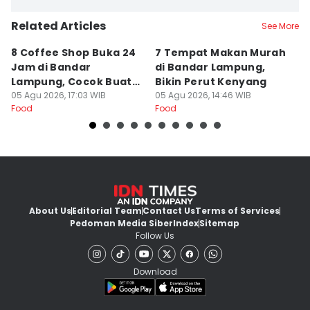
Related Articles
See More
8 Coffee Shop Buka 24
7 Tempat Makan Murah
Ni
Jam di Bandar
di Bandar Lampung,
L
Lampung, Cocok Buat
Bikin Perut Kenyang
J
Begadang
05 Agu 2026, 17:03 WIB
05 Agu 2026, 14:46 WIB
L
29
Food
Food
Fo
About Us
Editorial Team
Contact Us
Terms of Services
Pedoman Media Siber
Index
Sitemap
Follow Us
Download