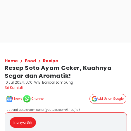
Home
Food
Recipe
Resep Soto Ayam Ceker, Kuahnya
Segar dan Aromatik!
10 Jul 2024, 07:01 WIB
Bandar Lampung
Sri Kurniati
News
Channel
Add Us on Google
ilustrasi soto ayam ceker(youtube.com/tripujis)
Intinya Sih