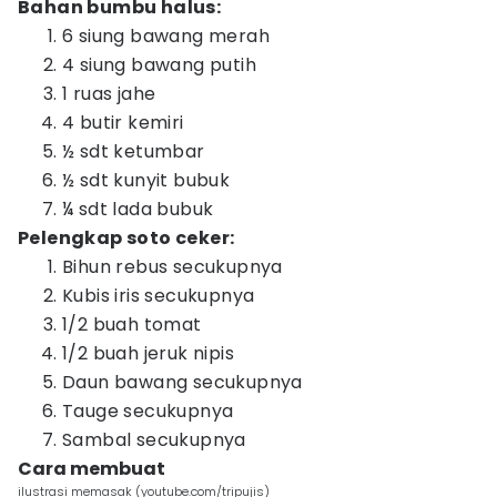
Bahan bumbu halus:
6 siung bawang merah
4 siung bawang putih
1 ruas jahe
4 butir kemiri
½ sdt ketumbar
½ sdt kunyit bubuk
¼ sdt lada bubuk
Pelengkap soto ceker:
Bihun rebus secukupnya
Kubis iris secukupnya
1/2 buah tomat
1/2 buah jeruk nipis
Daun bawang secukupnya
Tauge secukupnya
Sambal secukupnya
Cara membuat
ilustrasi memasak (youtube.com/tripujis)