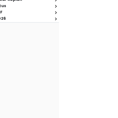
tus
FF
026