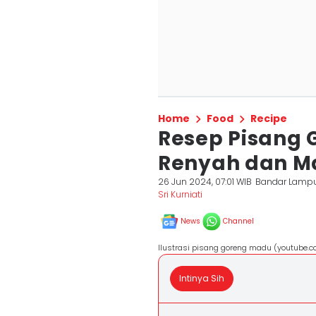
Home
Food
Recipe
Resep Pisang 
Renyah dan Ma
26 Jun 2024, 07:01 WIB
Bandar Lamp
Sri Kurniati
News
Channel
Ilustrasi pisang goreng madu (youtube.c
Intinya Sih