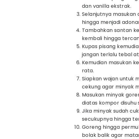
dan vanilla ekstrak.
Selanjutnya masukan ai
hingga menjadi adona
Tambahkan santan ken
kembali hingga terca
Kupas pisang kemudia
jangan terlalu tebal ata
Kemudian masukan ke 
rata.
Siapkan wajan untuk 
cekung agar minyak m
Masukan minyak gore
diatas kompor disuhu 
Jika minyak sudah cu
secukupnya hingga t
Goreng hingga permuk
bolak balik agar mat