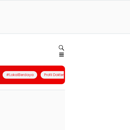
#LokalBerdaya
Profil Dokter
Quiz
Join Community