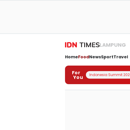
LAMPUNG
Home
Food
News
Sport
Travel
For
Indonesia Summit 202
You