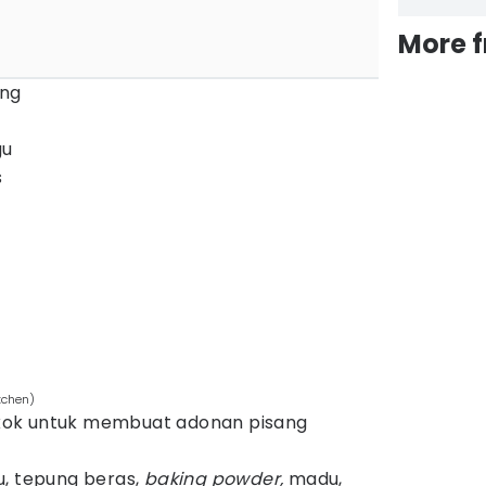
More 
ang
gu
s
tchen)
ok untuk membuat adonan pisang
, tepung beras,
baking powder,
madu,