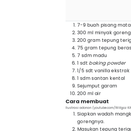
7-9 buah pisang mat
300 ml minyak goreng
200 gram tepung teri
75 gram tepung bera
7 sdm madu
1 sdt
baking powder
1/5 sdt vanilla ekstrak
1 sdm santan kental
Sejumput garam
200 ml air
Cara membuat
Ilustrasi adonan (youtube.com/Willgoz Ki
Siapkan wadah mangk
gorengnya.
Masukan tepung terigu