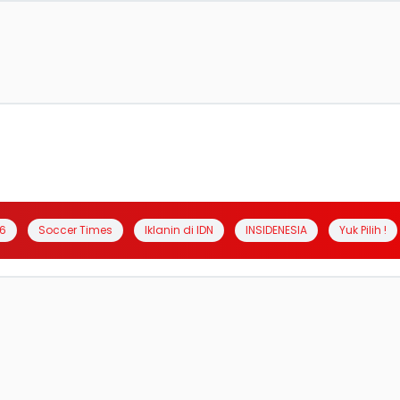
6
Soccer Times
Iklanin di IDN
INSIDENESIA
Yuk Pilih !