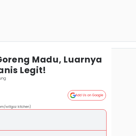
Goreng Madu, Luarnya
nis Legit!
ung
Add Us on Google
om/willgoz kitchen)