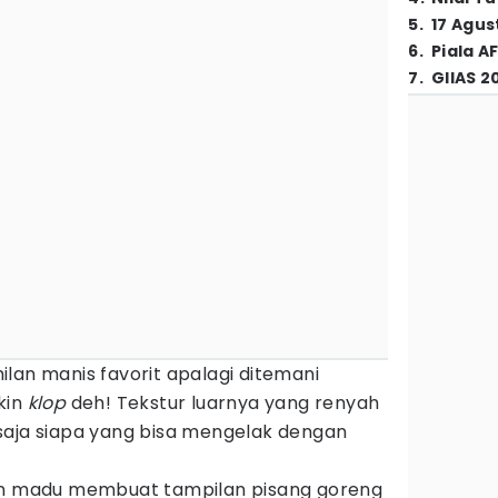
5
.
17 Agus
6
.
Piala A
7
.
GIIAS 2
lan manis favorit apalagi ditemani
kin
klop
deh! Tekstur luarnya yang renyah
saja siapa yang bisa mengelak dengan
gan madu membuat tampilan pisang goreng