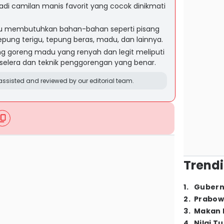
di camilan manis favorit yang cocok dinikmati
u membutuhkan bahan-bahan seperti pisang
pung terigu, tepung beras, madu, dan lainnya.
g goreng madu yang renyah dan legit meliputi
i selera dan teknik penggorengan yang benar.
ssisted and reviewed by our editorial team.
Trendi
1
.
Gubern
2
.
Prabow
3
.
Makan B
4
.
Nilai T