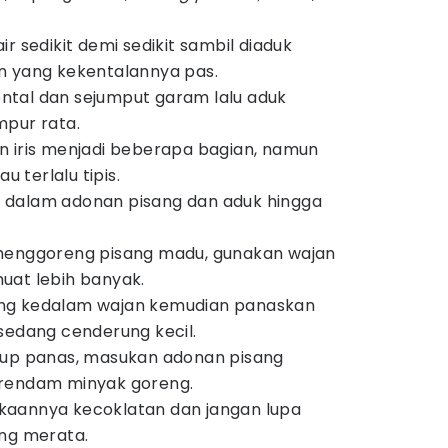
r sedikit demi sedikit sambil diaduk
n yang kekentalannya pas.
tal dan sejumput garam lalu aduk
mpur rata.
n iris menjadi beberapa bagian, namun
u terlalu tipis.
dalam adonan pisang dan aduk hingga
menggoreng pisang madu, gunakan wajan
uat lebih banyak.
ng kedalam wajan kemudian panaskan
sedang cenderung kecil.
kup panas, masukan adonan pisang
erendam minyak goreng.
aannya kecoklatan dan jangan lupa
ang merata.