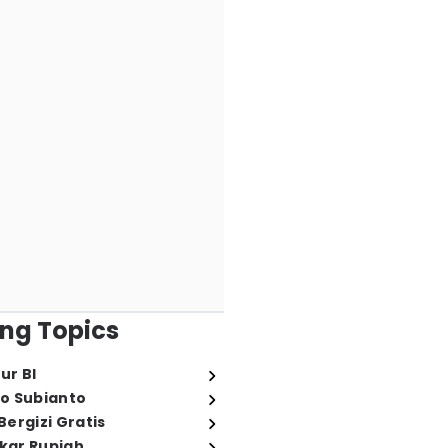
ng Topics
ur BI
o Subianto
ergizi Gratis
ukar Rupiah