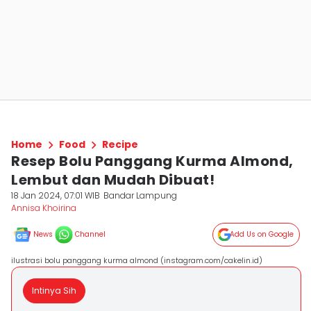
Home
Food
Recipe
Resep Bolu Panggang Kurma Almond,
Lembut dan Mudah Dibuat!
18 Jan 2024, 07:01 WIB
Bandar Lampung
Annisa Khoirina
News
Channel
Add Us on Google
ilustrasi bolu panggang kurma almond (instagram.com/cakelin.id)
Intinya Sih