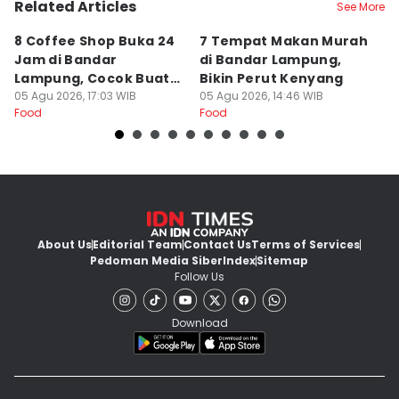
Related Articles
See More
8 Coffee Shop Buka 24
7 Tempat Makan Murah
Ni
Jam di Bandar
di Bandar Lampung,
L
Lampung, Cocok Buat
Bikin Perut Kenyang
J
Begadang
05 Agu 2026, 17:03 WIB
05 Agu 2026, 14:46 WIB
L
29
Food
Food
Fo
About Us
Editorial Team
Contact Us
Terms of Services
Pedoman Media Siber
Index
Sitemap
Follow Us
Download