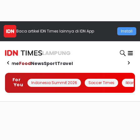
Baca artikel
IDN Times
lainnya di IDN App
Install
LAMPUNG
Home
Food
News
Sport
Travel
For
Indonesia Summit 2026
Soccer Times
Iklanin 
You