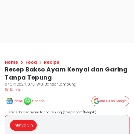
Home
Food
Recipe
Resep Bakso Ayam Kenyal dan Garing
Tanpa Tepung
07 Okt 2024, 07:01 WIB
Bandar Lampung
Sri Kurniati
News
Channel
Add Us on Google
ilustrasi bakso ayam tanpa tepung (freepik.com/freepik)
Intinya Sih