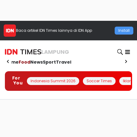
Baca artikel
IDN Times
lainnya di IDN App
Install
LAMPUNG
Home
Food
News
Sport
Travel
For
Indonesia Summit 2026
Soccer Times
Iklanin 
You