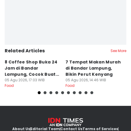
Related Articles
See More
8 Coffee Shop Buka 24
7 Tempat Makan Murah
Ni
Jam di Bandar
di Bandar Lampung,
L
Lampung, Cocok Buat
Bikin Perut Kenyang
J
Begadang
05 Agu 2026, 17:03 WIB
05 Agu 2026, 14:46 WIB
L
29
Food
Food
Fo
About Us
Editorial Team
Contact Us
Terms of Services