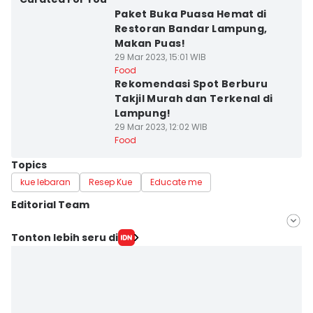
Paket Buka Puasa Hemat di
Restoran Bandar Lampung,
Makan Puas!
29 Mar 2023, 15:01 WIB
Food
Rekomendasi Spot Berburu
Takjil Murah dan Terkenal di
Lampung!
29 Mar 2023, 12:02 WIB
Food
Topics
kue lebaran
Resep Kue
Educate me
Editorial Team
Editor
Tonton lebih seru di
Rohmah Mustaurida
Editor
Martin Tobing