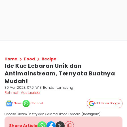
Home
Food
Recipe
Ide Kue Lebaran Unik dan
Antimainstream, Ternyata Buatnya
Mudah!
30 Mar 2023, 07:01 WIB
Bandar Lampung
Rohmah Mustaurida
News
Channel
Add Us on Google
Cheese Cream Pastry dan Caramel Bread Popcorn. (Instagram)
Share Article