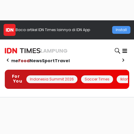
Baca artikel
IDN Times
lainnya di IDN App
Install
LAMPUNG
Home
Food
News
Sport
Travel
For
Indonesia Summit 2026
Soccer Times
Iklanin 
You