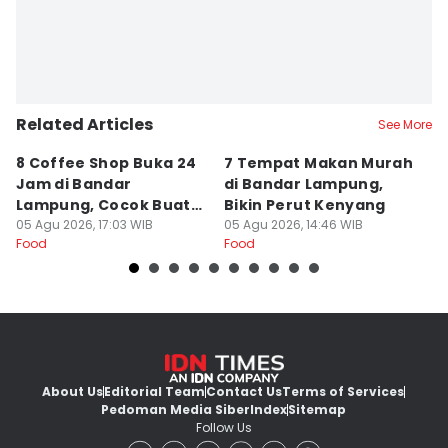
Related Articles
See More
8 Coffee Shop Buka 24
7 Tempat Makan Murah
Ni
Jam di Bandar
di Bandar Lampung,
L
Lampung, Cocok Buat
Bikin Perut Kenyang
J
Begadang
05 Agu 2026, 17:03 WIB
05 Agu 2026, 14:46 WIB
L
29
Food
Food
Fo
About Us
Editorial Team
Contact Us
Terms of Services
Pedoman Media Siber
Index
Sitemap
Follow Us