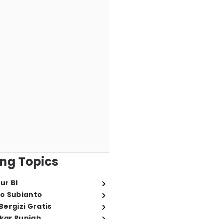
ng Topics
ur BI
o Subianto
ergizi Gratis
ukar Rupiah