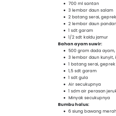
700 ml santan
3 lembar daun salam
2 batang serai, gepre
2 lembar daun pandan
1 sdt garam
1/2 sdt kaldu jamur
Bahan ayam suwir:
500 gram dada ayam, r
3 lembar daun kunyit, ir
1 batang serai, geprek
1,5 sdt garam
1 sdt gula
Air secukupnya
1 sdm air perasan jeruk
Minyak secukupnya
Bumbu halus:
6 siung bawang mera