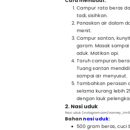
Cara membuat:
Campur rata beras dan
tadi, sisihkan.
Panaskan air dalam d
menit.
Campur santan, kunyit 
garam. Masak sampai m
aduk. Matikan api.
Taruh campuran beras
Tuang santan mendidih
sampai air menyusut.
Tambahkan perasan air
selama kurang lebih 2
dengan lauk pelengkap
2. Nasi uduk
Nasi uduk (instagram.com/vianney_lim
Bahan
nasi uduk
:
500 gram beras, cuci 