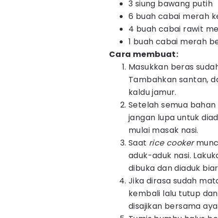
3 siung bawang putih
6 buah cabai merah ke
4 buah cabai rawit m
1 buah cabai merah b
Cara membuat:
Masukkan beras sudah
Tambahkan santan, da
kaldu jamur.
Setelah semua bahan
jangan lupa untuk dia
mulai masak nasi.
Saat
rice cooker
muncu
aduk-aduk nasi. Lakuk
dibuka dan diaduk bi
Jika dirasa sudah ma
kembali lalu tutup dan
disajikan bersama aya