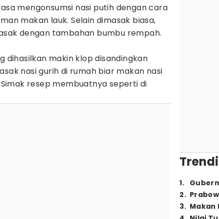
biasa mengonsumsi nasi putih dengan cara
eman makan lauk. Selain dimasak biasa,
dimasak dengan tambahan bumbu rempah.
ng dihasilkan makin klop disandingkan
asak nasi gurih di rumah biar makan nasi
Simak resep membuatnya seperti di
Trendi
1
.
Gubern
2
.
Prabow
3
.
Makan B
4
.
Nilai T