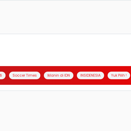
6
Soccer Times
Iklanin di IDN
INSIDENESIA
Yuk Pilih !