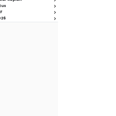
tus
FF
026