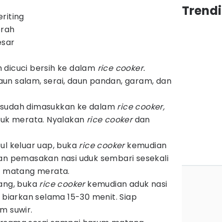
Trend
riting
erah
esar
 dicuci bersih ke dalam
rice cooker.
un salam, serai, daun pandan, garam, dan
 sudah dimasukkan ke dalam
rice cooker,
duk merata. Nyalakan
rice cooker
dan
l keluar uap, buka
rice cooker
kemudian
an pemasakan nasi uduk sembari sesekali
ar matang merata.
tang, buka
rice cooker
kemudian aduk nasi
 biarkan selama 15-30 menit. Siap
m suwir.