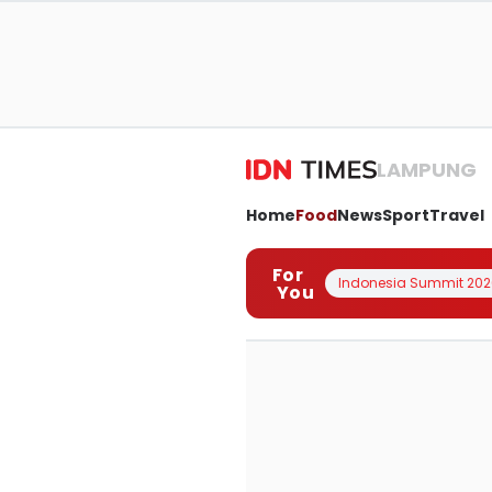
LAMPUNG
Home
Food
News
Sport
Travel
For
Indonesia Summit 202
You