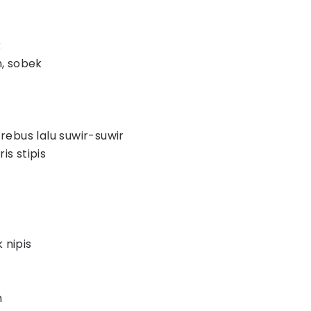
k
, sobek
ebus lalu suwir-suwir
is stipis
 nipis
h