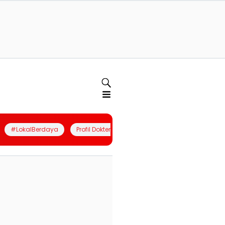
#LokalBerdaya
Profil Dokter
Quiz
Join Community