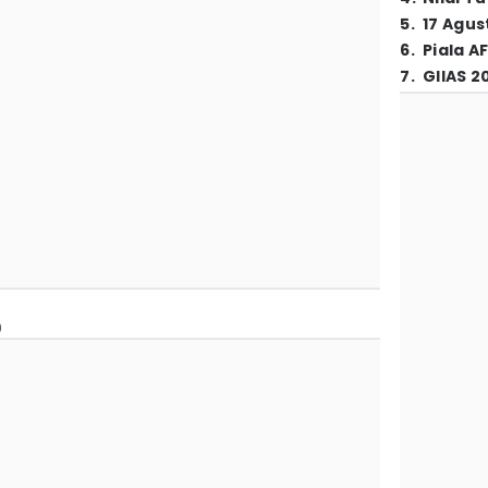
5
.
17 Agus
6
.
Piala A
7
.
GIIAS 2
)