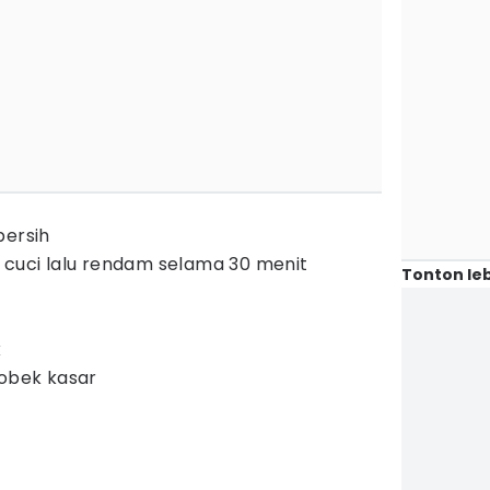
bersih
 cuci lalu rendam selama 30 menit
Tonton leb
k
sobek kasar