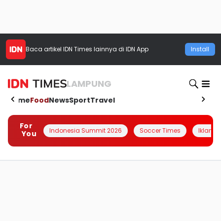
Baca artikel
IDN Times
lainnya di IDN App
Install
LAMPUNG
Home
Food
News
Sport
Travel
For
Indonesia Summit 2026
Soccer Times
Iklanin 
You