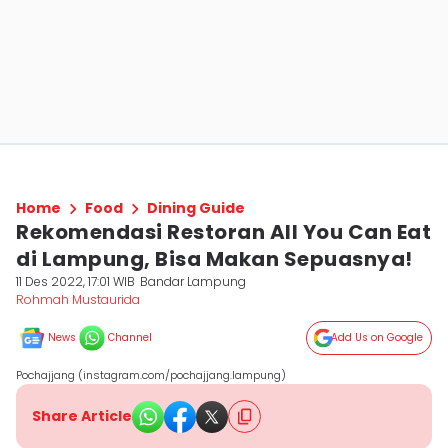
Home
Food
Dining Guide
Rekomendasi Restoran All You Can Eat
di Lampung, Bisa Makan Sepuasnya!
11 Des 2022, 17:01 WIB
Bandar Lampung
Rohmah Mustaurida
News
Channel
Add Us on Google
Pochajjang (instagram.com/pochajjang.lampung)
Share Article