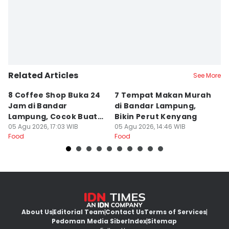
Related Articles
See More
8 Coffee Shop Buka 24
7 Tempat Makan Murah
Ni
Jam di Bandar
di Bandar Lampung,
L
Lampung, Cocok Buat
Bikin Perut Kenyang
J
Begadang
05 Agu 2026, 17:03 WIB
05 Agu 2026, 14:46 WIB
L
29
Food
Food
Fo
About Us
Editorial Team
Contact Us
Terms of Services
Pedoman Media Siber
Index
Sitemap