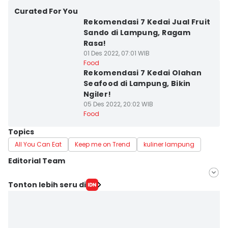
Curated For You
Rekomendasi 7 Kedai Jual Fruit
Sando di Lampung, Ragam
Rasa!
01 Des 2022, 07:01 WIB
Food
Rekomendasi 7 Kedai Olahan
Seafood di Lampung, Bikin
Ngiler!
05 Des 2022, 20:02 WIB
Food
Topics
All You Can Eat
Keep me on Trend
kuliner lampung
Editorial Team
Editor
Tonton lebih seru di
Rohmah Mustaurida
Editor
Martin Tobing